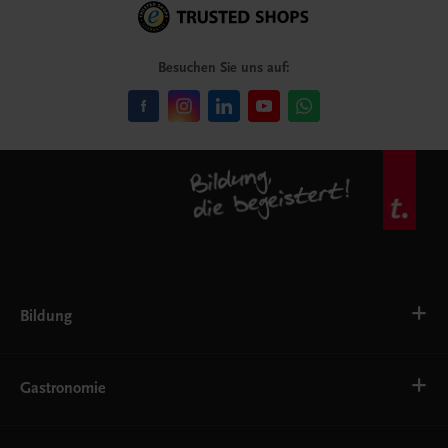
Besuchen Sie uns auf:
Bildung
VS
AHS
Gastronomie
BAFEP/BASOP
BRP
BS
Bäckerei