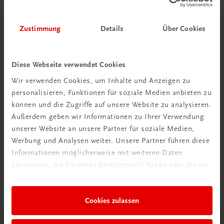
Zustimmung
Details
Über Cookies
Diese Webseite verwendet Cookies
Wir verwenden Cookies, um Inhalte und Anzeigen zu
personalisieren, Funktionen für soziale Medien anbieten zu
können und die Zugriffe auf unsere Website zu analysieren.
Außerdem geben wir Informationen zu Ihrer Verwendung
unserer Website an unsere Partner für soziale Medien,
Werbung und Analysen weiter. Unsere Partner führen diese
Informationen möglicherweise mit weiteren Daten
zusammen, die Sie ihnen bereitgestellt haben oder die sie
Sachbuch
Traunviertel Reiseführer
im Rahmen Ihrer Nutzung der Dienste gesammelt haben.
€ 34,90
Cookies zulassen