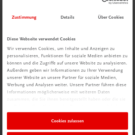
Zustimmung
Details
Über Cookies
Diese Webseite verwendet Cookies
Wir verwenden Cookies, um Inhalte und Anzeigen zu
personalisieren, Funktionen für soziale Medien anbieten zu
können und die Zugriffe auf unsere Website zu analysieren.
Außerdem geben wir Informationen zu Ihrer Verwendung
unserer Website an unsere Partner für soziale Medien,
Werbung und Analysen weiter. Unsere Partner führen diese
Informationen möglicherweise mit weiteren Daten
zusammen, die Sie ihnen bereitgestellt haben oder die sie
Sachbuch
Traunviertel Reiseführer
im Rahmen Ihrer Nutzung der Dienste gesammelt haben.
€ 34,90
Cookies zulassen