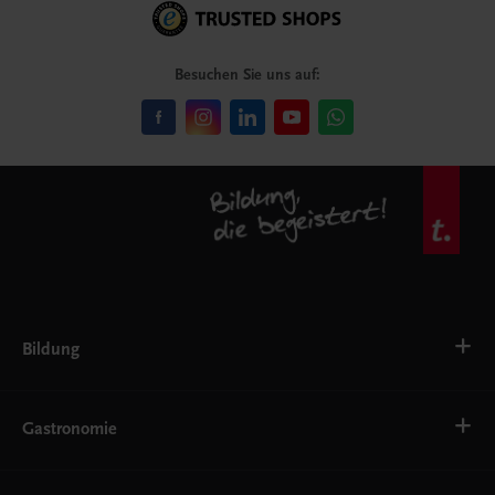
Besuchen Sie uns auf:
Bildung
VS
AHS
Gastronomie
BAFEP/BASOP
BRP
BS
Bäckerei