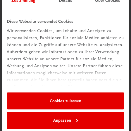
Zustimmung
Details
Über Cookies
Wir über uns
Wir sind ein österreichisches Familienunternehmen mit
Diese Webseite verwendet Cookies
75 Mitarbeiterinnen und Mitarbeitern, die eines verbindet:
Wir verwenden Cookies, um Inhalte und Anzeigen zu
Begeisterung für unsere Produkte.
personalisieren, Funktionen für soziale Medien anbieten zu
mehr erfahren
können und die Zugriffe auf unsere Website zu analysieren.
Außerdem geben wir Informationen zu Ihrer Verwendung
unserer Website an unsere Partner für soziale Medien,
Werbung und Analysen weiter. Unsere Partner führen diese
Informationen möglicherweise mit weiteren Daten
zusammen, die Sie ihnen bereitgestellt haben oder die sie
Wir sind gerne für Sie da
im Rahmen Ihrer Nutzung der Dienste gesammelt haben.
TRAUNER Verlag + Buchservice GmbH
Köglstraße 14 | 4020 Linz
Cookies zulassen
Österreich/Austria
Tel.:
+43 732 778241
Anpassen
Mail:
buchservice@trauner.at
WhatsApp:
+43 664 88 58 69 41