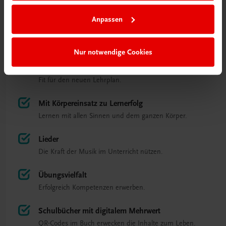
Christina Konrad (Autorin)
Anpassen
Das Besondere auf einen Blick
Nur notwendige Cookies
Kompetenzorientiert
Fit für den neuen Lehrplan.
Mit Körpereinsatz zu Lernerfolg
Lernen mit allen Sinnen und dem ganzen Körper.
Lieder
Die Kraft der Musik im Unterricht nützen.
Übungsvielfalt
Erfolgreich Kompetenzen erwerben.
Schulbücher mit digitalem Mehrwert
QR-Codes im Buch erwecken die Inhalte zum Leben.