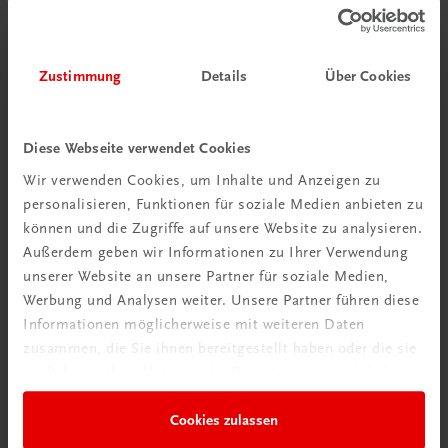
Zustimmung
Details
Über Cookies
Diese Webseite verwendet Cookies
Wir verwenden Cookies, um Inhalte und Anzeigen zu
personalisieren, Funktionen für soziale Medien anbieten zu
können und die Zugriffe auf unsere Website zu analysieren.
Außerdem geben wir Informationen zu Ihrer Verwendung
unserer Website an unsere Partner für soziale Medien,
Werbung und Analysen weiter. Unsere Partner führen diese
Es ist toll, zu sehen, mit welchem Eifer Kinder
Informationen möglicherweise mit weiteren Daten
lernen, wenn die Inhalte passend aufbereitet sind!
zusammen, die Sie ihnen bereitgestellt haben oder die sie
Passendes Unterrichtsmaterial zu bieten, ist
im Rahmen Ihrer Nutzung der Dienste gesammelt haben.
unser primäres Anliegen.
Cookies zulassen