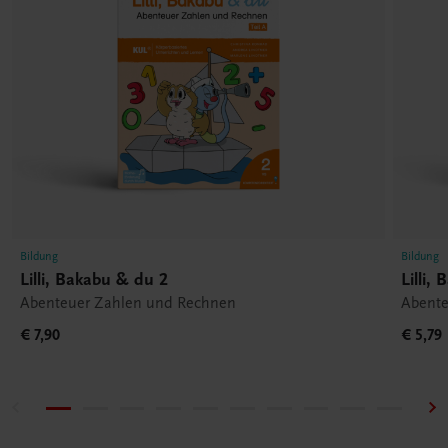
Bildung
Bildung
Lilli, Bakabu & du 2
Lilli,
Abenteuer Zahlen und Rechnen
Abente
€ 7,90
€ 5,79