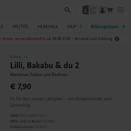
AS
HF/TFS
HLM/HLK
HLPS/FSB
Bildungstypen
HLT/Kolleg
i Ihnen, versandkostenfrei
ab 29,00 EUR –
Versand und Zahlung
Bildung
-
VS
Lilli, Bakabu & du 2
Abenteuer Zahlen und Rechnen
€ 7,90
Fit für den neuen Lehrplan – mit Körpereinsatz zum
Lernerfolg
ISBN
978-3-99151-191-5
SBNr. (inkl. E-Book)
215.960
Artikelnummer
11118721