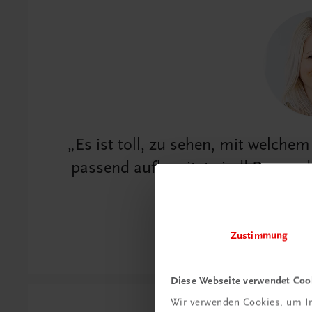
Es ist toll, zu sehen, mit welchem
passend aufbereitet sind! Passende
unser primä
Zustimmung
Christina K
Diese Webseite verwendet Coo
Wir verwenden Cookies, um In