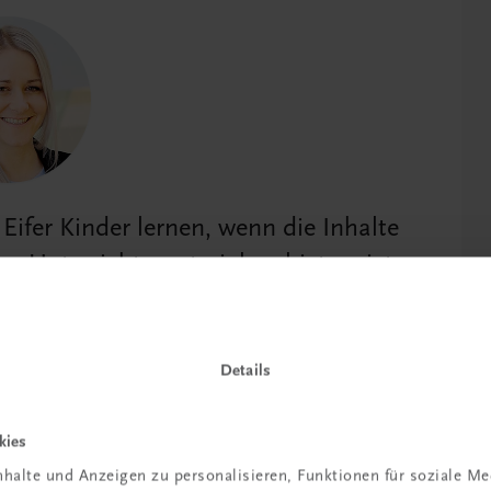
 Eifer Kinder lernen, wenn die Inhalte
s Unterrichtsmaterial zu bieten, ist
res Anliegen.
Details
onrad (Autorin)
kies
halte und Anzeigen zu personalisieren, Funktionen für soziale M