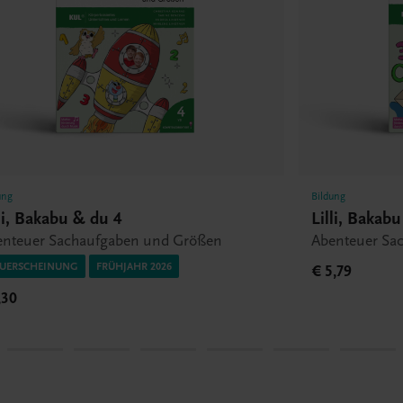
ung
Bildung
lli, Bakabu & du 4
Lilli, Bakab
enteuer Sachaufgaben und Größen
Abenteuer Sa
UERSCHEINUNG
FRÜHJAHR 2026
€ 5,79
,30