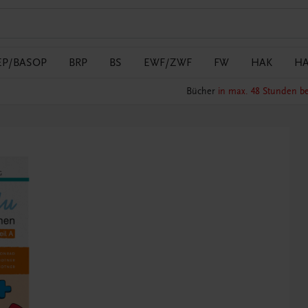
EP/BASOP
BRP
BS
EWF/ZWF
FW
HAK
H
Bücher
in max. 48 Stunden be