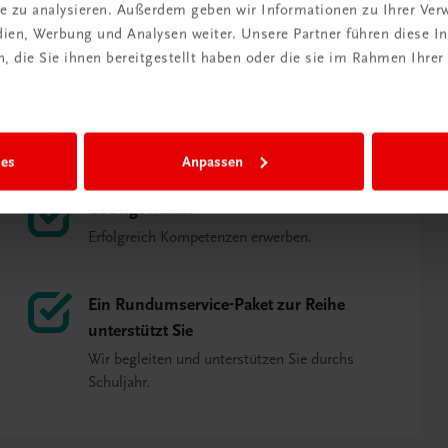
ite zu analysieren. Außerdem geben wir Informationen zu Ihrer Ve
edien, Werbung und Analysen weiter. Unsere Partner führen diese 
 die Sie ihnen bereitgestellt haben oder die sie im Rahmen Ihrer
Mit Körpereinsatz zu Lernerfolg
Lernen mit allen Sinnen und dem ganzen
Körper.
ies
Anpassen
Übungsvielfalt
Erfolgreich Kompetenzen erwerben.
Ein Rundumservice-Paket zur Reihe
unterstützt Sie
Wir begleiten und unterstützen Sie durchs
Schuljahr.