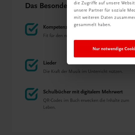
die Zugriffe auf unsere Webs
Das Besondere auf einen Blick
unsere Partner für soziale M
mit weiteren Daten zusammen,
gesammelt haben.
Kompetenzorientiert
Fit für den neuen Lehrplan.
Nur notwendige Cook
Lieder
Die Kraft der Musik im Unterricht nützen.
Schulbücher mit digitalem Mehrwert
QR-Codes im Buch erwecken die Inhalte zum
Leben.