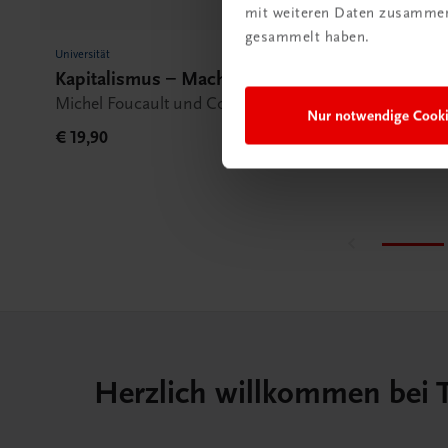
mit weiteren Daten zusammen,
gesammelt haben.
Universität
Univ
Kapitalismus – Macht – Demokratie
Di
Michel Foucault und Colin Crouch im Dialog
Ges
Nur notwendige Cook
€ 19,90
€ 1
Herzlich willkommen bei