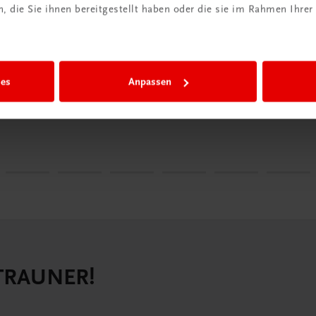
 die Sie ihnen bereitgestellt haben oder die sie im Rahmen Ihrer
ersität
Universität
e Losigkeitsgesellschaft verwandeln
Computerne
undheit - Mensch - Gesellschaft, Band 19
Schriftenreihe
ies
Anpassen
3,20
€ 29,00
 TRAUNER!