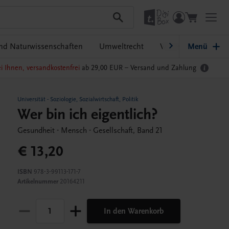
nd Naturwissenschaften
Umweltrecht
Weitere Publikation
Menü
i Ihnen, versandkostenfrei
ab 29,00 EUR –
Versand und Zahlung
Universität
-
Soziologie, Sozialwirtschaft, Politik
Wer bin ich eigentlich?
Gesundheit - Mensch - Gesellschaft, Band 21
€ 13,20
ISBN
978-3-99113-171-7
Artikelnummer
20164211
In den Warenkorb