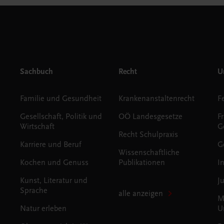
Sachbuch
Recht
Un
Familie und Gesundheit
Krankenanstaltenrecht
Gesellschaft, Politik und
OÖ Landesgesetze
F
Wirtschaft
G
Recht Schulpraxis
Karriere und Beruf
G
Wissenschaftliche
Kochen und Genuss
Publikationen
I
Kunst, Literatur und
J
Sprache
alle anzeigen
M
Natur erleben
U