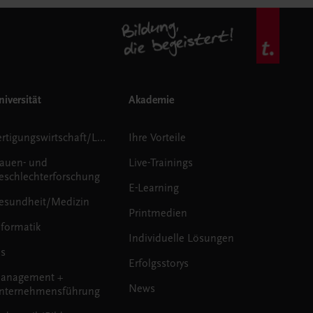
iversität
Akademie
Fertigungswirtschaft/Logistik
Ihre Vorteile
rauen- und
Live-Trainings
eschlechterforschung
E-Learning
esundheit/Medizin
Printmedien
nformatik
Individuelle Lösungen
us
Erfolgsstorys
anagement +
News
nternehmensführung