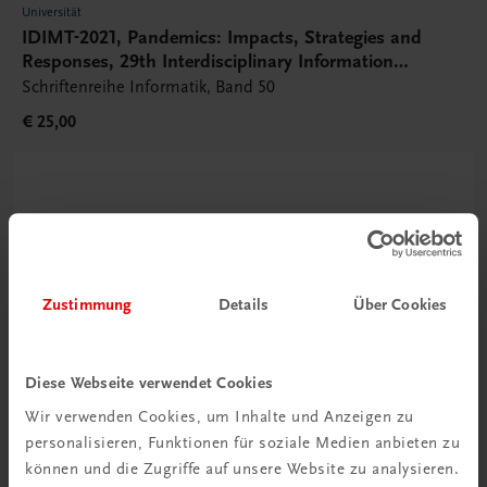
Universität
IDIMT-2021, Pandemics: Impacts, Strategies and
Responses, 29th Interdisciplinary Information
Management Talks
Schriftenreihe Informatik, Band 50
€ 25,00
Zustimmung
Details
Über Cookies
Diese Webseite verwendet Cookies
Wir verwenden Cookies, um Inhalte und Anzeigen zu
personalisieren, Funktionen für soziale Medien anbieten zu
können und die Zugriffe auf unsere Website zu analysieren.