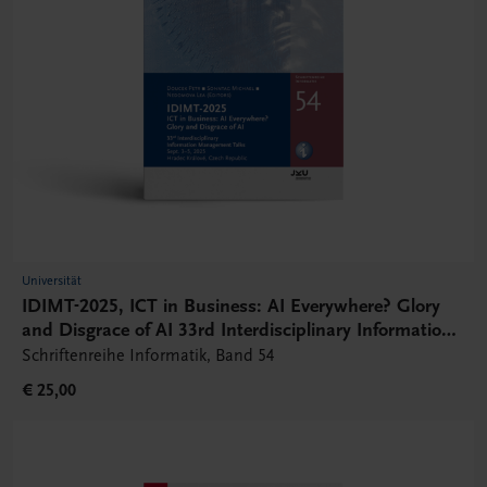
Universität
IDIMT-2025, ICT in Business: AI Everywhere? Glory
and Disgrace of AI 33rd Interdisciplinary Information
Management Talk
Schriftenreihe Informatik, Band 54
€ 25,00