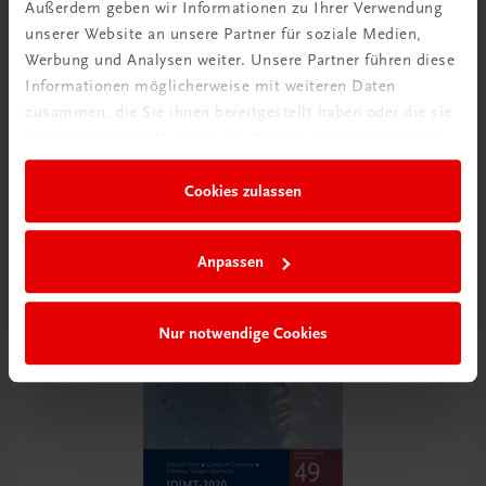
Außerdem geben wir Informationen zu Ihrer Verwendung
unserer Website an unsere Partner für soziale Medien,
Werbung und Analysen weiter. Unsere Partner führen diese
Informationen möglicherweise mit weiteren Daten
Universität
zusammen, die Sie ihnen bereitgestellt haben oder die sie
Sicherheit in der Industrie 4.0
im Rahmen Ihrer Nutzung der Dienste gesammelt haben.
Schriftenreihe Recht und Informationstechnologie –
UNINET, Band 3
Cookies zulassen
€ 49,90
Anpassen
Nur notwendige Cookies