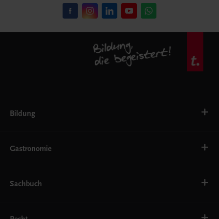
Bildung
VS
AHS
Gastronomie
BAFEP/BASOP
BRP
BS
Bäckerei
EWF/ZWF
Getränke
Sachbuch
FW
Hotelmanagement
Konditorei und Patisserie
Küche
Familie und Gesundheit
Service
Gesellschaft, Politik und Wirtschaft