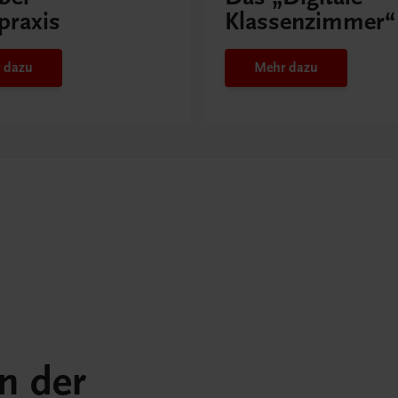
praxis
Klassenzimmer“
 dazu
Mehr dazu
in der