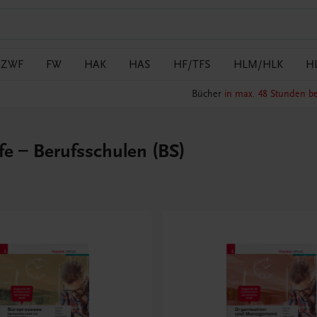
/ZWF
FW
HAK
HAS
HF/TFS
HLM/HLK
H
Bücher
in max. 48 Stunden be
e – Berufsschulen (BS)