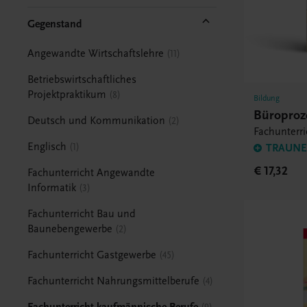
Gegenstand
Angewandte Wirtschaftslehre
11
Betriebswirtschaftliches
Projektpraktikum
8
Bildung
Büroproz
Deutsch und Kommunikation
2
Fachunterri
Englisch
1
TRAUNER
€ 17,32
Fachunterricht Angewandte
Informatik
3
Fachunterricht Bau und
Baunebengewerbe
2
Fachunterricht Gastgewerbe
45
Fachunterricht Nahrungsmittelberufe
4
Fachunterricht kaufmännische Berufe