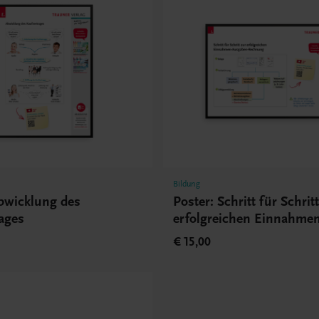
Bildung
Abwicklung des
Poster: Schritt für Schrit
ages
erfolgreichen Einnahmen
Ausgaben-Rechnung
€ 15,00