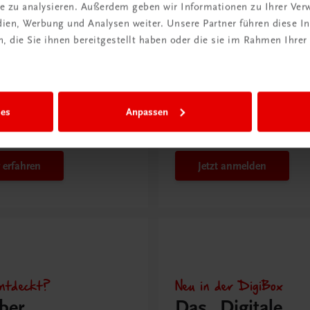
issen
ite zu analysieren. Außerdem geben wir Informationen zu Ihrer Ve
edien, Werbung und Analysen weiter. Unsere Partner führen diese 
 die Sie ihnen bereitgestellt haben oder die sie im Rahmen Ihrer
Rabattcode erhalten
r Schulpraxis
Newsletter
it KI im
abonnieren &
richt
Versandkosten
ies
Anpassen
hen?
sparen
 erfahren
Jetzt anmelden
ntdeckt?
Neu in der DigiBox
ber
Das „Digitale