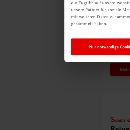
Gut zu w
die Zugriffe auf unsere Webs
unsere Partner für soziale M
mit weiteren Daten zusammen,
gesammelt haben.
Ratgebe
Wie m
Unter
Nur notwendige Cook
umge
Mehr
Schon e
Ratge