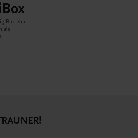
iBox
igiBox eine
n als
n.
 TRAUNER!