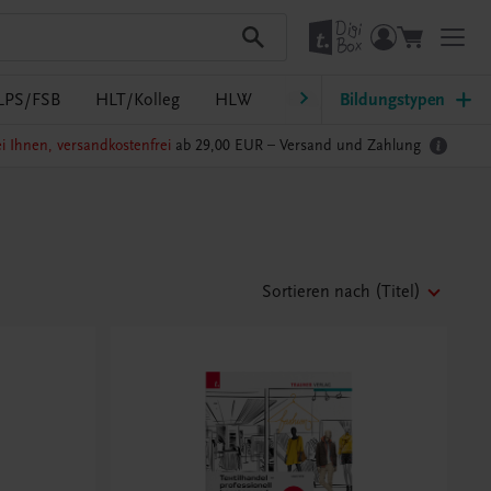
LPS/FSB
HLT/Kolleg
HLW
HTL/FS
Bildungstypen
LW/LWBF
i Ihnen, versandkostenfrei
ab 29,00 EUR –
Versand und Zahlung
Sortieren nach
(Titel)