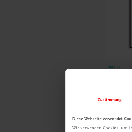
Bildung
Poster: V
Gestaltun
Produktp
€ 15,00
Zustimmung
Diese Webseite verwendet Coo
Wir verwenden Cookies, um In