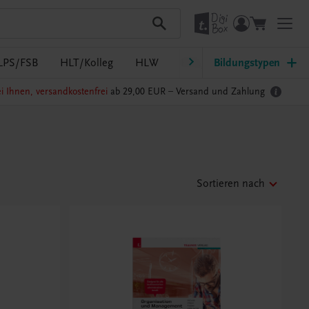
LPS/FSB
HLT/Kolleg
HLW
HTL/FS
Bildungstypen
LW/LWBF
i Ihnen, versandkostenfrei
ab 29,00 EUR –
Versand und Zahlung
Sortieren nach