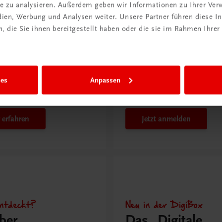
issen
ite zu analysieren. Außerdem geben wir Informationen zu Ihrer Ve
edien, Werbung und Analysen weiter. Unsere Partner führen diese 
 die Sie ihnen bereitgestellt haben oder die sie im Rahmen Ihrer
Rabattcode erhalten
r Schulpraxis
Newsletter
it KI im
abonnieren &
richt
Versandkosten
ies
Anpassen
hen?
sparen
 erfahren
Jetzt anmelden
ntdeckt?
Neu in der DigiBox
ber
Das „Digitale