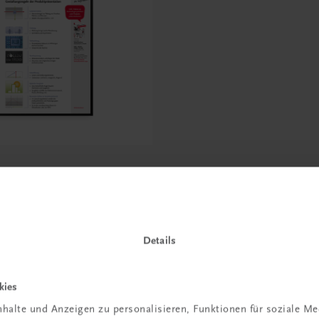
erkaufserlebnis,
gsregeln der
räsentation
Details
kies
halte und Anzeigen zu personalisieren, Funktionen für soziale M