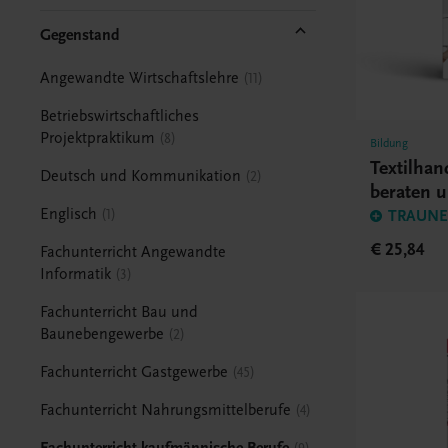
Gegenstand
Angewandte Wirtschaftslehre
11
Betriebswirtschaftliches
Projektpraktikum
8
Bildung
Textilhan
Deutsch und Kommunikation
2
beraten 
Englisch
1
TRAUNER
€ 25,84
Fachunterricht Angewandte
Informatik
3
Fachunterricht Bau und
Baunebengewerbe
2
Fachunterricht Gastgewerbe
45
Fachunterricht Nahrungsmittelberufe
4
Fachunterricht kaufmännische Berufe