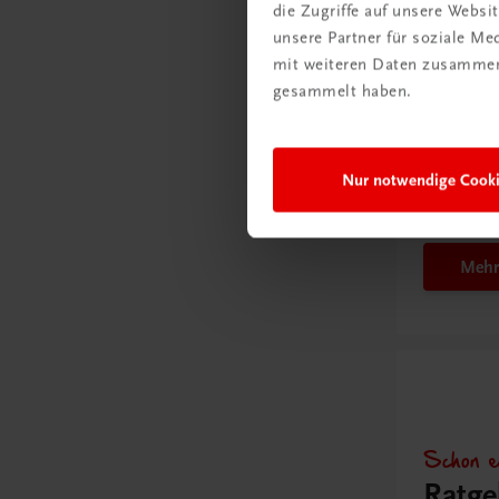
Gut zu w
die Zugriffe auf unsere Webs
unsere Partner für soziale M
mit weiteren Daten zusammen,
gesammelt haben.
Ratgebe
Wie m
Unter
Nur notwendige Cook
umge
Mehr
Schon e
Ratge