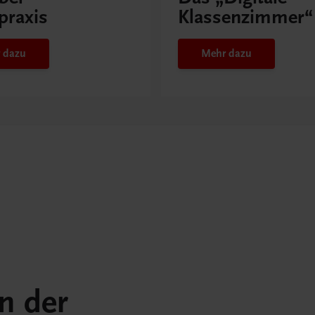
praxis
Klassenzimmer“
 dazu
Mehr dazu
in der