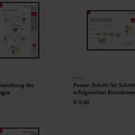
Bildung
Abwicklung des
Poster: Schritt für Schrit
ages
erfolgreichen Einnahmen
Ausgaben-Rechnung
€ 15,00