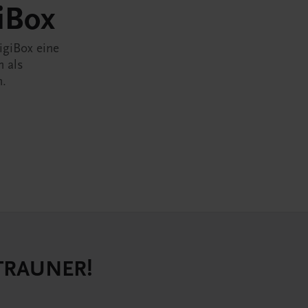
iBox
igiBox eine
n als
n.
 TRAUNER!