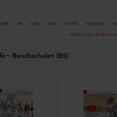
/ZWF
FW
HAK
HAS
HF/TFS
HLM/HLK
H
Bücher
in max. 48 Stunden be
e – Berufsschulen (BS)