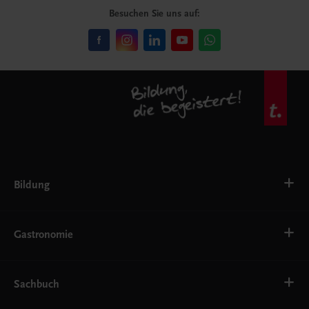
Besuchen Sie uns auf:
Bildung
VS
AHS
Gastronomie
BAFEP/BASOP
BRP
BS
Bäckerei
EWF/ZWF
Getränke
Sachbuch
FW
Hotelmanagement
Konditorei und Patisserie