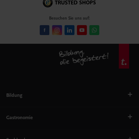
Besuchen Sie uns auf:
Bildung
VS
AHS
Gastronomie
BAFEP/BASOP
BRP
BS
Bäckerei
EWF/ZWF