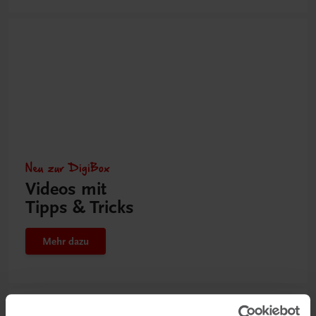
Neu zur DigiBox
Videos mit
Tipps & Tricks
Mehr dazu