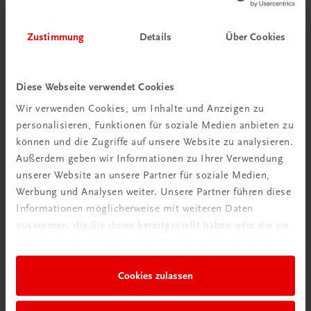
Zustimmung
Details
Über Cookies
Diese Webseite verwendet Cookies
Wir verwenden Cookies, um Inhalte und Anzeigen zu
personalisieren, Funktionen für soziale Medien anbieten zu
Schon entdeckt?
können und die Zugriffe auf unsere Website zu analysieren.
Ratgeber Schulpraxis
Außerdem geben wir Informationen zu Ihrer Verwendung
unserer Website an unsere Partner für soziale Medien,
Mehr dazu
Werbung und Analysen weiter. Unsere Partner führen diese
Informationen möglicherweise mit weiteren Daten
zusammen, die Sie ihnen bereitgestellt haben oder die sie
im Rahmen Ihrer Nutzung der Dienste gesammelt haben.
Cookies zulassen