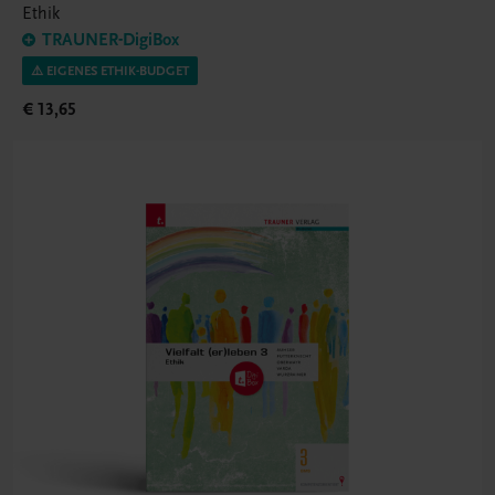
Ethik
TRAUNER-DigiBox
⚠️ EIGENES ETHIK-BUDGET
€ 13,65