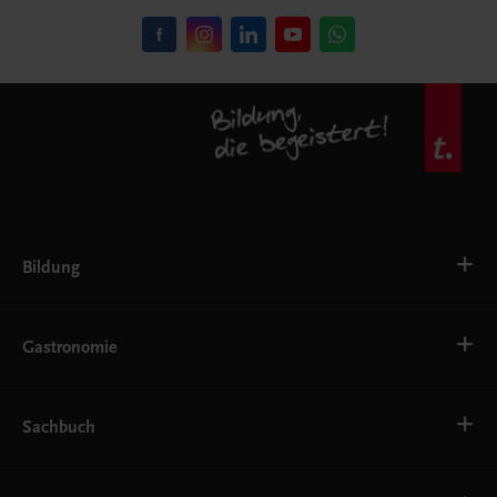
Bildung
VS
AHS
Gastronomie
BAFEP/BASOP
BRP
BS
Bäckerei
EWF/ZWF
Getränke
Sachbuch
FW
Hotelmanagement
Konditorei und Patisserie
Küche
Familie und Gesundheit