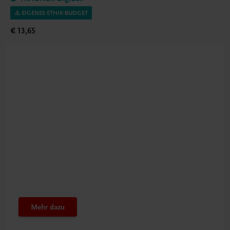
⚠️ EIGENES ETHIK-BUDGET
€ 13,65
Beachten Sie
Eigenes Ethik-Budget
nutzen
Mehr dazu