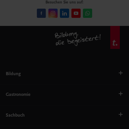
Besuchen Sie uns auf:
Bildung
VS
AHS
Gastronomie
BAFEP/BASOP
BRP
BS
Bäckerei
EWF/ZWF
Getränke
Sachbuch
FW
Hotelmanagement
Konditorei und Patisserie
Küche