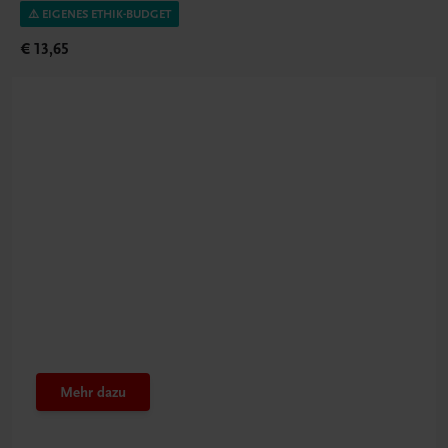
⚠️ EIGENES ETHIK-BUDGET
€ 13,65
Beachten Sie
Eigenes Ethik-Budget
nutzen
Mehr dazu