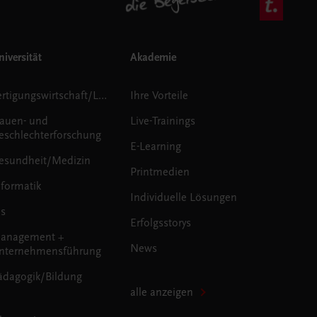
iversität
Akademie
Fertigungswirtschaft/Logistik
Ihre Vorteile
rauen- und
Live-Trainings
eschlechterforschung
E-Learning
esundheit/Medizin
Printmedien
nformatik
Individuelle Lösungen
us
Erfolgsstorys
anagement +
News
nternehmensführung
ädagogik/Bildung
alle anzeigen