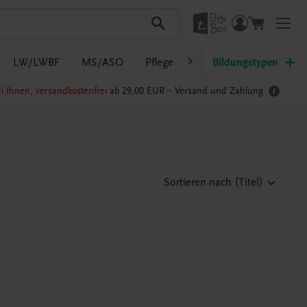
LW/LWBF
MS/ASO
Pflege
PTS
Bildungstypen
Südtirol
Ra
i Ihnen, versandkostenfrei
ab 29,00 EUR –
Versand und Zahlung
Sortieren nach
(Titel)