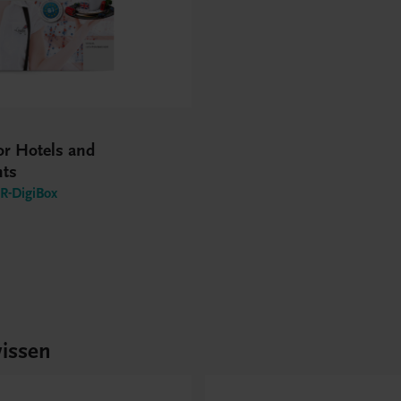
or Hotels and
nts
-DigiBox
issen