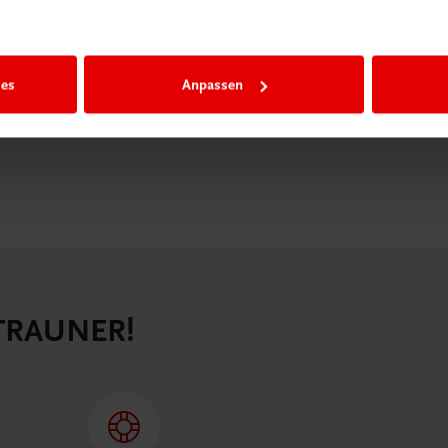
igiBox eine
n als
n.
ies
Anpassen
 TRAUNER!