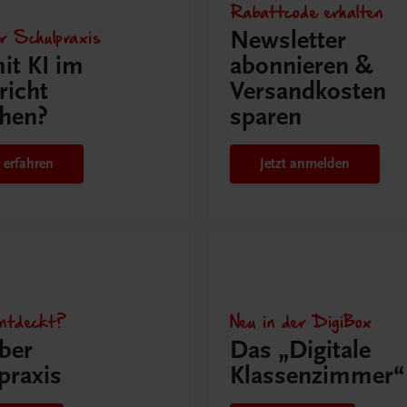
Rabattcode erhalten
r Schulpraxis
Newsletter
it KI im
abonnieren &
richt
Versandkosten
hen?
sparen
 erfahren
Jetzt anmelden
ntdeckt?
Neu in der DigiBox
ber
Das „Digitale
praxis
Klassenzimmer“