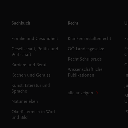
Sachbuch
Recht
Un
Familie und Gesundheit
Krankenanstaltenrecht
Gesellschaft, Politik und
OÖ Landesgesetze
F
Wirtschaft
G
Recht Schulpraxis
Karriere und Beruf
G
Wissenschaftliche
Kochen und Genuss
Publikationen
I
Kunst, Literatur und
J
Sprache
alle anzeigen
M
Natur erleben
U
Oberösterreich in Wort
P
und Bild