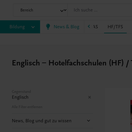
P
Bildung
BS
EWF/ZWF
News & Blog
FW
HAK
HAS
HF/TFS
Englisch – Hotelfachschulen (HF) /
Gegenstand
Englisch
Alle Filter entfernen
News, Blog und gut zu wissen