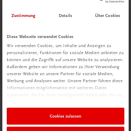
Mehr erfahren
Zustimmung
Details
Über Cookies
Diese Webseite verwendet Cookies
Wir verwenden Cookies, um Inhalte und Anzeigen zu
personalisieren, Funktionen für soziale Medien anbieten zu
können und die Zugriffe auf unsere Website zu analysieren.
Außerdem geben wir Informationen zu Ihrer Verwendung
unserer Website an unsere Partner für soziale Medien,
Werbung und Analysen weiter. Unsere Partner führen diese
Rabattcode erhalten
Informationen möglicherweise mit weiteren Daten
zusammen, die Sie ihnen bereitgestellt haben oder die sie
Newsletter abonnieren
im Rahmen Ihrer Nutzung der Dienste gesammelt haben.
& Versandkosten sparen
Cookies zulassen
Jetzt anmelden