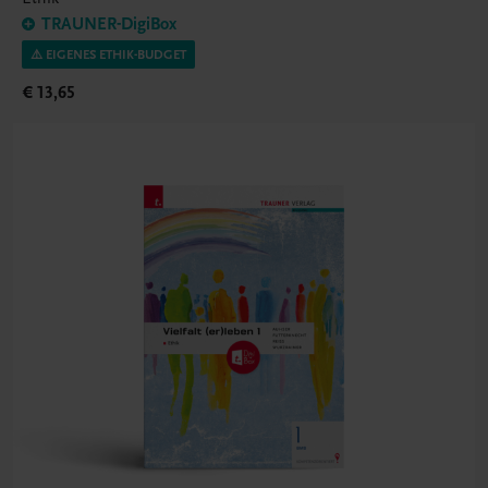
TRAUNER-DigiBox
⚠️ EIGENES ETHIK-BUDGET
€ 13,65