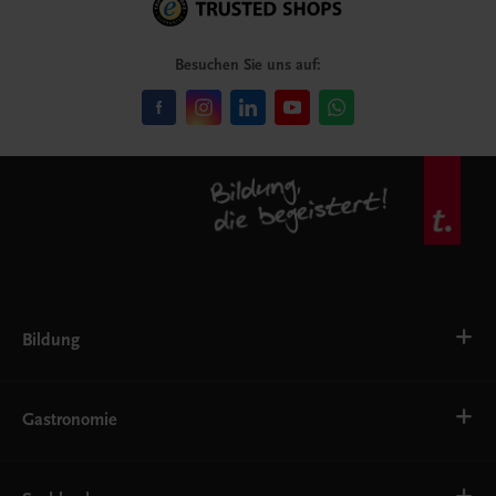
Besuchen Sie uns auf:
Bildung
VS
AHS
Gastronomie
BAFEP/BASOP
BRP
BS
Bäckerei
EWF/ZWF