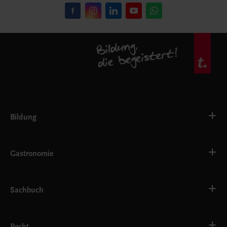
Bildung
VS
AHS
Gastronomie
BAFEP/BASOP
BRP
BS
Bäckerei
EWF/ZWF
Getränke
Sachbuch
FW
Hotelmanagement
Konditorei und Patisserie
Küche
Familie und Gesundheit
Service
Gesellschaft, Politik und Wirtschaft
Recht