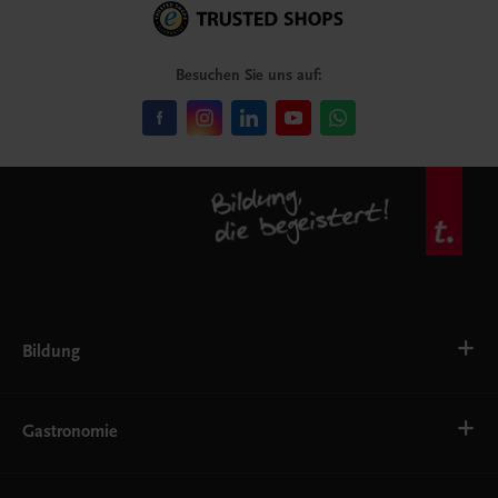
Besuchen Sie uns auf:
Bildung
VS
AHS
Gastronomie
BAFEP/BASOP
BRP
BS
Bäckerei