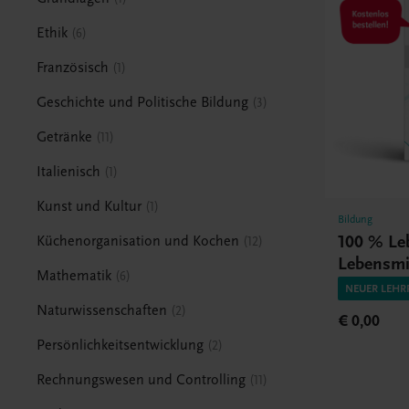
Ethik
6
Französisch
1
Geschichte und Politische Bildung
3
Getränke
11
Italienisch
1
Kunst und Kultur
1
Bildung
100 % Le
Küchenorganisation und Kochen
12
Lebensmi
Mathematik
6
naturwis
NEUER LEHR
Grundlag
Naturwissenschaften
2
€ 0,00
Persönlichkeitsentwicklung
2
Rechnungswesen und Controlling
11