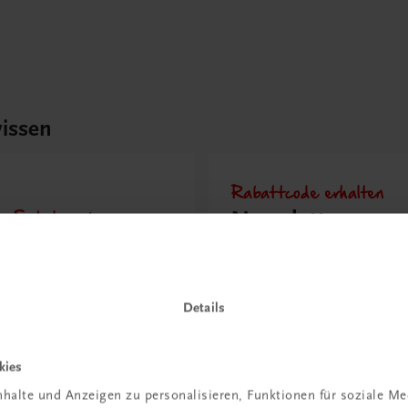
issen
Rabattcode erhalten
r Schulpraxis
Newsletter
it KI im
abonnieren &
richt
Versandkosten
hen?
sparen
Details
 erfahren
Jetzt anmelden
kies
halte und Anzeigen zu personalisieren, Funktionen für soziale M