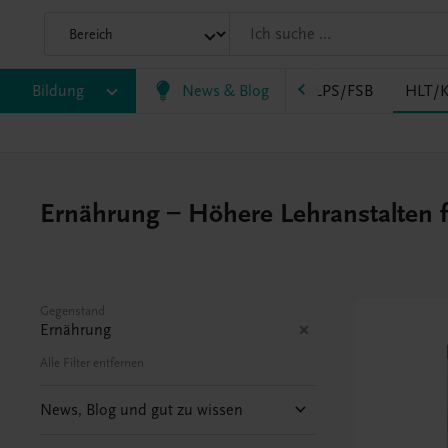
AK
Bildung
HAS
HF/TFS
News & Blog
HLM/HLK
HLPS/FSB
HLT/K
Ernährung – Höhere Lehranstalten f
Gegenstand
Ernährung
Alle Filter entfernen
News, Blog und gut zu wissen