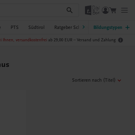
e
PTS
Südtirol
Ratgeber Schulpraxis
Bildungstypen
TRAUNER-Dig
i Ihnen, versandkostenfrei
ab 29,00 EUR –
Versand und Zahlung
mus
Sortieren nach
(Titel)