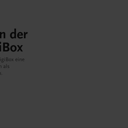
in der
iBox
igiBox eine
n als
n.