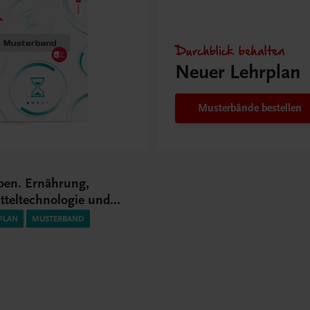
Durchblick behalten
Neuer Lehrplan
Musterbände bestellen
ben. Ernährung,
tteltechnologie und
senschaftliche
PLAN
MUSTERBAND
en 1 HLT/1 HF