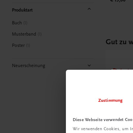
Produktart
Buch
1
Musterband
1
Gut zu w
Poster
1
Neuerscheinung
Ratgebe
Wie m
Unter
umge
Zustimmung
Mehr
Diese Webseite verwendet Coo
Wir verwenden Cookies, um In