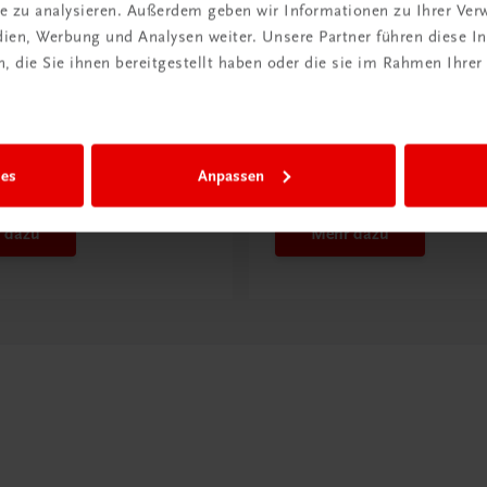
ite zu analysieren. Außerdem geben wir Informationen zu Ihrer Ve
edien, Werbung und Analysen weiter. Unsere Partner führen diese 
 die Sie ihnen bereitgestellt haben oder die sie im Rahmen Ihrer
ntdeckt?
Neu in der DigiBox
ber
Das „Digitale
praxis
Klassenzimmer“
ies
Anpassen
 dazu
Mehr dazu