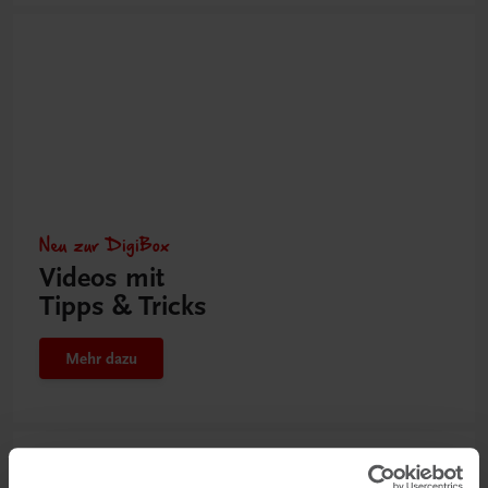
Neu zur DigiBox
Videos mit
Tipps & Tricks
Mehr dazu