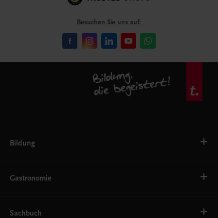
Besuchen Sie uns auf:
Bildung
VS
AHS
Gastronomie
BAFEP/BASOP
BRP
BS
Bäckerei
EWF/ZWF
Getränke
Sachbuch
FW