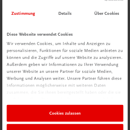
Zustimmung
Details
Über Cookies
Diese Webseite verwendet Cookies
Wir verwenden Cookies, um Inhalte und Anzeigen zu
personalisieren, Funktionen für soziale Medien anbieten zu
Schon entdeckt?
können und die Zugriffe auf unsere Website zu analysieren.
Ratgeber Schulpraxis
Außerdem geben wir Informationen zu Ihrer Verwendung
unserer Website an unsere Partner für soziale Medien,
Mehr dazu
Werbung und Analysen weiter. Unsere Partner führen diese
Informationen möglicherweise mit weiteren Daten
zusammen, die Sie ihnen bereitgestellt haben oder die sie
im Rahmen Ihrer Nutzung der Dienste gesammelt haben.
Cookies zulassen