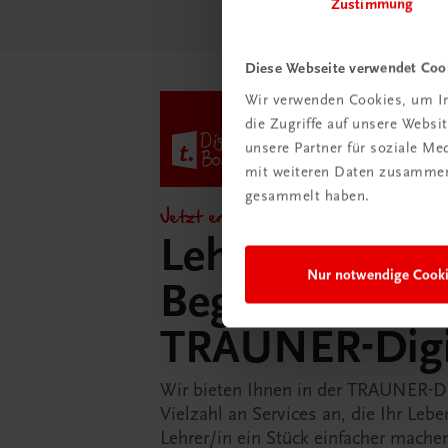
Zustimmung
Diese Webseite verwendet Coo
Wir verwenden Cookies, um In
die Zugriffe auf unsere Webs
unsere Partner für soziale M
mit weiteren Daten zusammen,
gesammelt haben.
Jetzt entdecken!
Lehrer/innen-
Nur notwendige Cook
Begleitpakete 
TRAUNER-Dig
Wir bieten Ihnen in der TRAUNER-D
Vielzahl an Services an, die Ihr Lebe
Lehrer/in ein Stück einfacher mache