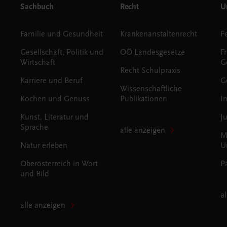
Sachbuch
Recht
Un
Familie und Gesundheit
Krankenanstaltenrecht
Gesellschaft, Politik und
OÖ Landesgesetze
F
Wirtschaft
G
Recht Schulpraxis
Karriere und Beruf
G
Wissenschaftliche
Kochen und Genuss
Publikationen
I
Kunst, Literatur und
J
Sprache
alle anzeigen
M
Natur erleben
U
Oberösterreich in Wort
P
und Bild
a
alle anzeigen