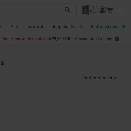
e
PTS
Südtirol
Ratgeber Schulpraxis
Bildungstypen
TRAUNER-Dig
i Ihnen, versandkostenfrei
ab 29,00 EUR –
Versand und Zahlung
us
Sortieren nach