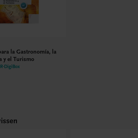
ara la Gastronomía, la
a y el Turismo
-DigiBox
issen