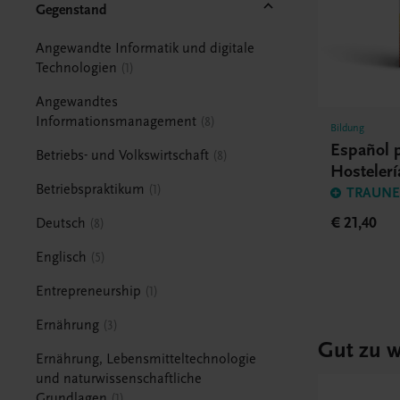
Gegenstand
Angewandte Informatik und digitale
Technologien
1
Angewandtes
Informationsmanagement
8
Bildung
Español p
Betriebs- und Volkswirtschaft
8
Hostelerí
Betriebspraktikum
1
TRAUNER
€ 21,40
Deutsch
8
Englisch
5
Entrepreneurship
1
Ernährung
3
Gut zu w
Ernährung, Lebensmitteltechnologie
und naturwissenschaftliche
Grundlagen
1