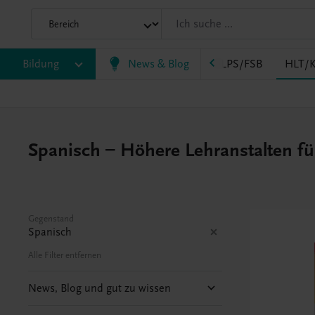
AK
Bildung
HAS
HF/TFS
News & Blog
HLM/HLK
HLPS/FSB
HLT/K
Spanisch – Höhere Lehranstalten fü
Gegenstand
Spanisch
Alle Filter entfernen
News, Blog und gut zu wissen