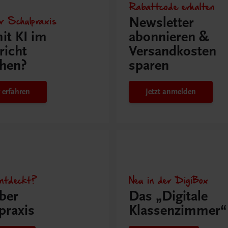
Rabattcode erhalten
r Schulpraxis
Newsletter
it KI im
abonnieren &
richt
Versandkosten
hen?
sparen
 erfahren
Jetzt anmelden
ntdeckt?
Neu in der DigiBox
ber
Das „Digitale
praxis
Klassenzimmer“