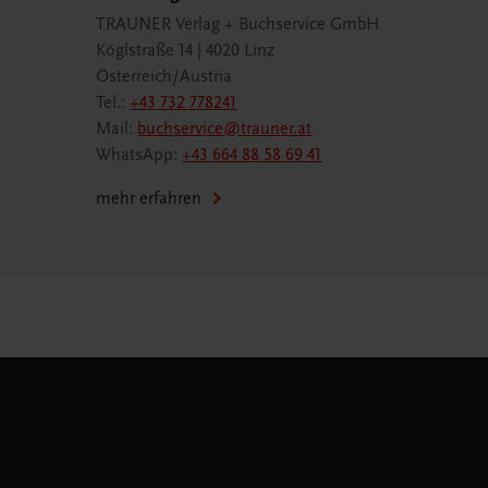
TRAUNER Verlag + Buchservice GmbH
Köglstraße 14 | 4020 Linz
Österreich/Austria
Tel.:
+43 732 778241
Mail:
buchservice@trauner.at
WhatsApp:
+43 664 88 58 69 41
mehr erfahren