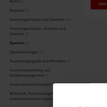
Recht
1
Mehr
Russisch
2
Serviceorganisation und Servieren
15
Serviceorganisation, Servieren und
Getränke
1
Spanisch
1
Spezialisierungen
2
Tourismusgeografie und Reisebüro
2
Tourismusmarketing und
Kundenmanagement
3
Unternehmerführerschein
15
Wirtschaft, Finanzmanagement und
unternehmerisches Handeln
1