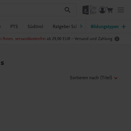
e
PTS
Südtirol
Ratgeber Schulpraxis
Bildungstypen
TRAUNER-Dig
i Ihnen, versandkostenfrei
ab 29,00 EUR –
Versand und Zahlung
us
Sortieren nach
(Titel)