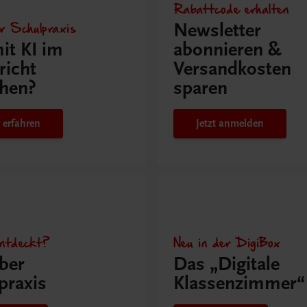
Rabattcode erhalten
r Schulpraxis
Newsletter
it KI im
abonnieren &
richt
Versandkosten
hen?
sparen
 erfahren
Jetzt anmelden
ntdeckt?
Neu in der DigiBox
ber
Das „Digitale
praxis
Klassenzimmer“