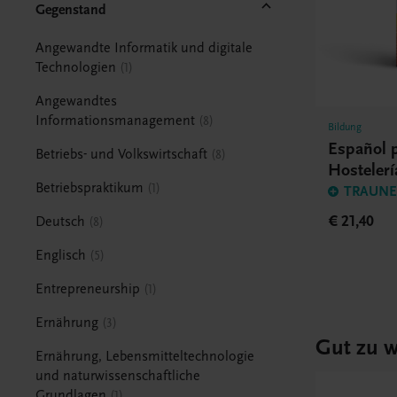
Gegenstand
Angewandte Informatik und digitale
Technologien
1
Angewandtes
Informationsmanagement
8
Bildung
Español p
Betriebs- und Volkswirtschaft
8
Hostelerí
Betriebspraktikum
1
TRAUNER
€ 21,40
Deutsch
8
Englisch
5
Entrepreneurship
1
Ernährung
3
Gut zu w
Ernährung, Lebensmitteltechnologie
und naturwissenschaftliche
Grundlagen
1