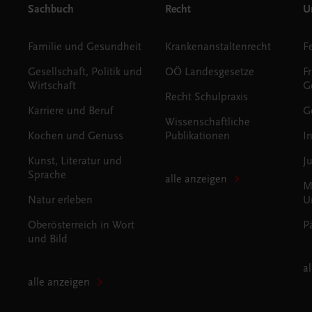
Sachbuch
Recht
Un
Familie und Gesundheit
Krankenanstaltenrecht
Gesellschaft, Politik und
OÖ Landesgesetze
F
Wirtschaft
G
Recht Schulpraxis
Karriere und Beruf
G
Wissenschaftliche
Kochen und Genuss
Publikationen
I
Kunst, Literatur und
J
Sprache
alle anzeigen
M
Natur erleben
U
Oberösterreich in Wort
P
und Bild
a
alle anzeigen