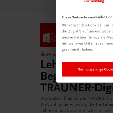
Zustimmung
Diese Webseite verwendet Coo
Wir verwenden Cookies, um In
die Zugriffe auf unsere Webs
unsere Partner für soziale M
mit weiteren Daten zusammen,
gesammelt haben.
Jetzt entdecken!
Lehrer/innen-
Nur notwendige Cook
Begleitpakete 
TRAUNER-Dig
Wir bieten Ihnen in der TRAUNER-D
Vielzahl an Services an, die Ihr Lebe
Lehrer/in ein Stück einfacher mache