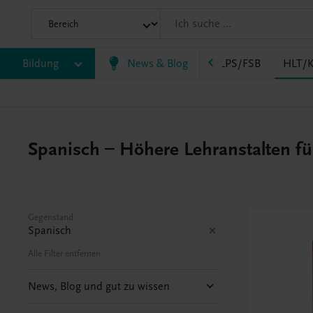
AK
Bildung
HAS
HF/TFS
News & Blog
HLM/HLK
HLPS/FSB
HLT/K
Spanisch – Höhere Lehranstalten fü
Gegenstand
Spanisch
Alle Filter entfernen
News, Blog und gut zu wissen