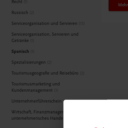
Recht
1
Mehr
Russisch
2
Serviceorganisation und Servieren
15
Serviceorganisation, Servieren und
Getränke
1
Spanisch
1
Spezialisierungen
2
Tourismusgeografie und Reisebüro
2
Tourismusmarketing und
Kundenmanagement
3
Unternehmerführerschein
15
Wirtschaft, Finanzmanagement und
unternehmerisches Handeln
1