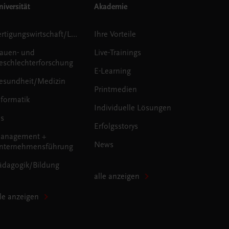
iversität
Akademie
Fertigungswirtschaft/Logistik
Ihre Vorteile
rauen- und
Live-Trainings
eschlechterforschung
E-Learning
esundheit/Medizin
Printmedien
nformatik
Individuelle Lösungen
us
Erfolgsstorys
anagement +
News
nternehmensführung
ädagogik/Bildung
alle anzeigen
lle anzeigen