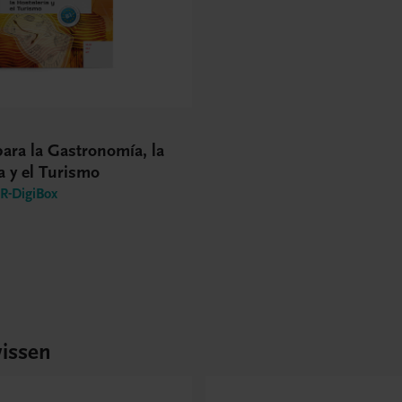
ara la Gastronomía, la
a y el Turismo
-DigiBox
issen