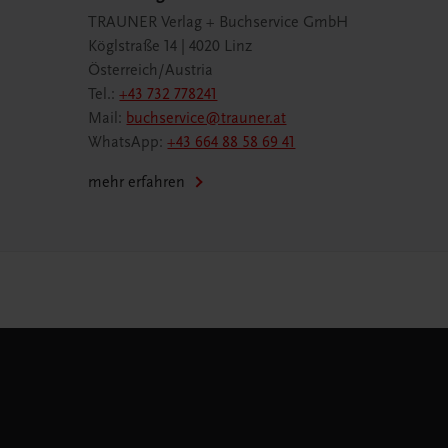
TRAUNER Verlag + Buchservice GmbH
Köglstraße 14 | 4020 Linz
Österreich/Austria
Tel.:
+43 732 778241
Mail:
buchservice@trauner.at
WhatsApp:
+43 664 88 58 69 41
mehr erfahren