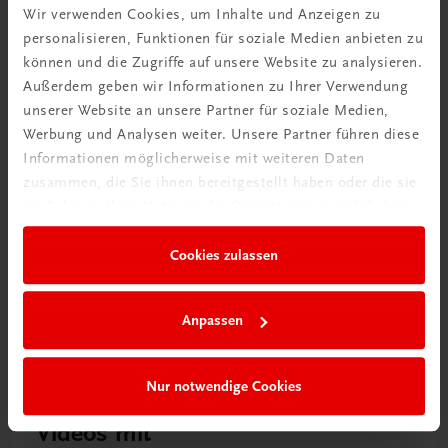
Wir verwenden Cookies, um Inhalte und Anzeigen zu
Rabattcode erhalten
personalisieren, Funktionen für soziale Medien anbieten zu
Newsletter abonnieren
können und die Zugriffe auf unsere Website zu analysieren.
& Versandkosten sparen
Außerdem geben wir Informationen zu Ihrer Verwendung
unserer Website an unsere Partner für soziale Medien,
Jetzt anmelden
Werbung und Analysen weiter. Unsere Partner führen diese
Informationen möglicherweise mit weiteren Daten
zusammen, die Sie ihnen bereitgestellt haben oder die sie
im Rahmen Ihrer Nutzung der Dienste gesammelt haben.
Cookies zulassen
Anpassen
Nur notwendige Cookies
Neu zur DigiBox
Videos mit