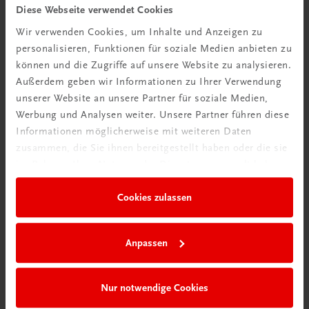
Tipps & Tricks
Diese Webseite verwendet Cookies
Wir verwenden Cookies, um Inhalte und Anzeigen zu
Mehr dazu
personalisieren, Funktionen für soziale Medien anbieten zu
können und die Zugriffe auf unsere Website zu analysieren.
Außerdem geben wir Informationen zu Ihrer Verwendung
unserer Website an unsere Partner für soziale Medien,
Werbung und Analysen weiter. Unsere Partner führen diese
Informationen möglicherweise mit weiteren Daten
zusammen, die Sie ihnen bereitgestellt haben oder die sie
im Rahmen Ihrer Nutzung der Dienste gesammelt haben.
Cookies zulassen
Neu in der DigiBox
Anpassen
Das „Digitale
Klassenzimmer“
Nur notwendige Cookies
Mehr dazu