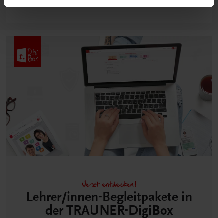
Jetzt entdecken!
Lehrer/innen-Begleitpakete in
der TRAUNER-DigiBox