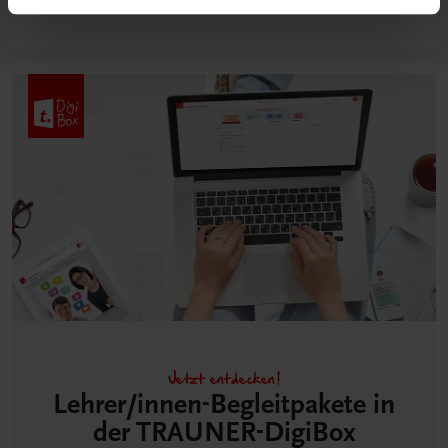
Jetzt entdecken!
Lehrer/innen-Begleitpakete in
der TRAUNER-DigiBox