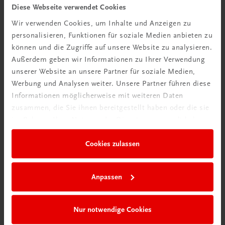
Tipps & Tricks
Diese Webseite verwendet Cookies
Wir verwenden Cookies, um Inhalte und Anzeigen zu
Mehr dazu
personalisieren, Funktionen für soziale Medien anbieten zu
können und die Zugriffe auf unsere Website zu analysieren.
Außerdem geben wir Informationen zu Ihrer Verwendung
unserer Website an unsere Partner für soziale Medien,
Werbung und Analysen weiter. Unsere Partner führen diese
Informationen möglicherweise mit weiteren Daten
zusammen, die Sie ihnen bereitgestellt haben oder die sie
im Rahmen Ihrer Nutzung der Dienste gesammelt haben.
Cookies zulassen
Neu in der DigiBox
Anpassen
Das „Digitale
Klassenzimmer“
Nur notwendige Cookies
Mehr dazu