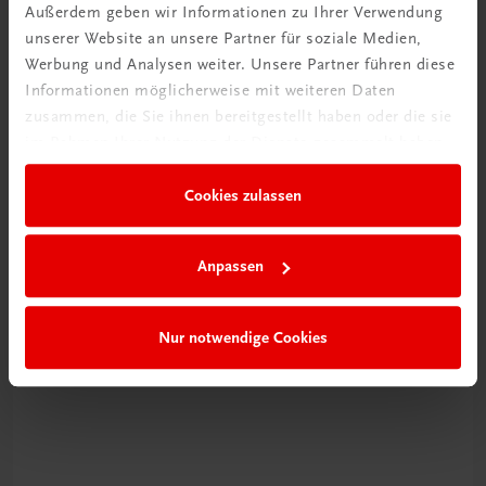
Außerdem geben wir Informationen zu Ihrer Verwendung
unserer Website an unsere Partner für soziale Medien,
Werbung und Analysen weiter. Unsere Partner führen diese
Informationen möglicherweise mit weiteren Daten
zusammen, die Sie ihnen bereitgestellt haben oder die sie
im Rahmen Ihrer Nutzung der Dienste gesammelt haben.
Cookies zulassen
Schon entdeckt?
Ratgeber Schulpraxis
Anpassen
Mehr dazu
Nur notwendige Cookies