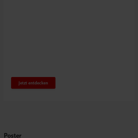
Bestens gerüstet
Innovatives PTS-Konzept
Jetzt entdecken
Poster