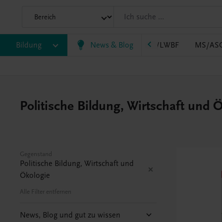
B
Bildung
HLT/Kolleg
HLW
News & Blog
HTL/FS
LW/LWBF
MS/AS
Politische Bildung, Wirtschaft und 
Gegenstand
Politische Bildung, Wirtschaft und
Ökologie
Alle Filter entfernen
News, Blog und gut zu wissen