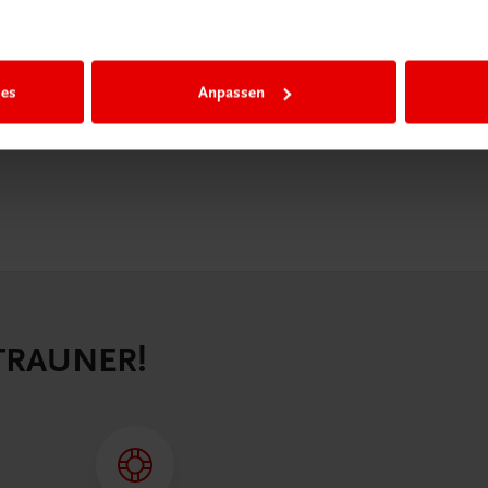
igiBox eine
n als
n.
ies
Anpassen
 TRAUNER!