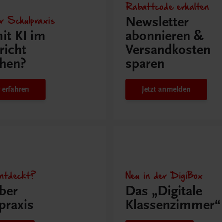
Rabattcode erhalten
r Schulpraxis
Newsletter
it KI im
abonnieren &
richt
Versandkosten
hen?
sparen
 erfahren
Jetzt anmelden
ntdeckt?
Neu in der DigiBox
ber
Das „Digitale
praxis
Klassenzimmer“