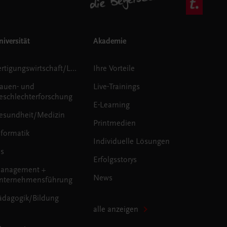
iversität
Akademie
Fertigungswirtschaft/Logistik
Ihre Vorteile
rauen- und
Live-Trainings
eschlechterforschung
E-Learning
esundheit/Medizin
Printmedien
nformatik
Individuelle Lösungen
us
Erfolgsstorys
anagement +
News
nternehmensführung
ädagogik/Bildung
alle anzeigen