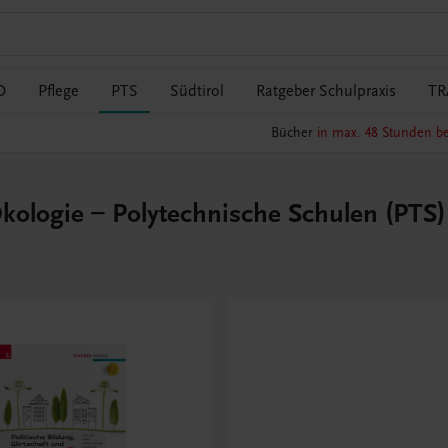
O
Pflege
PTS
Südtirol
Ratgeber Schulpraxis
TR
Bücher
in max. 48 Stunden be
Ökologie – Polytechnische Schulen (PTS)
Bestens gerüstet
Innovatives