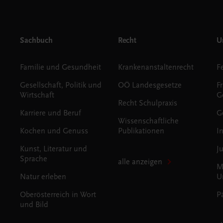
Sachbuch
Recht
Un
Familie und Gesundheit
Krankenanstaltenrecht
Gesellschaft, Politik und
OÖ Landesgesetze
F
Wirtschaft
G
Recht Schulpraxis
Karriere und Beruf
G
Wissenschaftliche
Kochen und Genuss
Publikationen
I
Kunst, Literatur und
J
Sprache
alle anzeigen
M
Natur erleben
U
Oberösterreich in Wort
P
und Bild