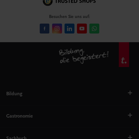
Besuchen Sie uns auf:
Bildung
VS
AHS
Gastronomie
BAFEP/BASOP
BRP
BS
Bäckerei
EWF/ZWF
Getränke
Sachbuch