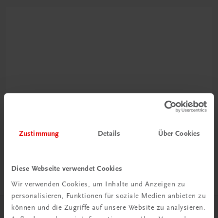
Rabattcode erhalten
Newsletter abonnieren
Zustimmung
Details
Über Cookies
& Versandkosten sparen
Jetzt anmelden
Diese Webseite verwendet Cookies
Wir verwenden Cookies, um Inhalte und Anzeigen zu
personalisieren, Funktionen für soziale Medien anbieten zu
können und die Zugriffe auf unsere Website zu analysieren.