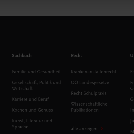
Sachbuch
Recht
Un
Familie und Gesundheit
Krankenanstaltenrecht
Gesellschaft, Politik und
OÖ Landesgesetze
F
Wirtschaft
G
Recht Schulpraxis
Karriere und Beruf
G
Wissenschaftliche
Kochen und Genuss
Publikationen
I
Kunst, Literatur und
J
Sprache
alle anzeigen
M