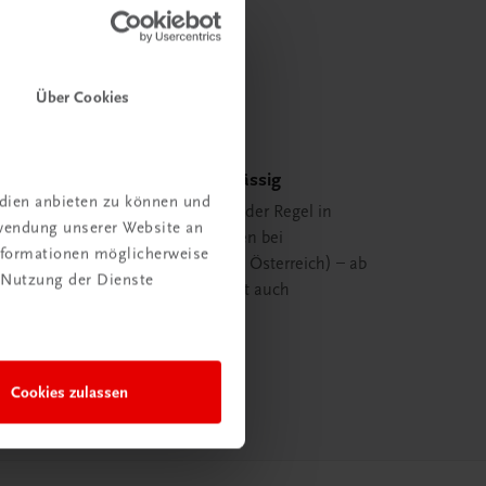
Über Cookies
Schnell und zuverlässig
edien anbieten zu können und
Ihre Bestellung ist in der Regel in
rwendung unserer Website an
spätestens 48 Stunden bei
Informationen möglicherweise
Ihnen (innerhalb von Österreich) – ab
 Nutzung der Dienste
29,00 EUR Bestellwert auch
versandkostenfrei.
mehr erfahren
Cookies zulassen