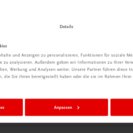
Details
kies
Wir sind gerne für Sie da
halte und Anzeigen zu personalisieren, Funktionen für soziale M
TRAUNER Verlag + Buchservice GmbH
ite zu analysieren. Außerdem geben wir Informationen zu Ihrer Ve
Köglstraße 14 | 4020 Linz
edien, Werbung und Analysen weiter. Unsere Partner führen diese 
Österreich/Austria
 die Sie ihnen bereitgestellt haben oder die sie im Rahmen Ihrer
Tel.:
+43 732 778241
Mail:
buchservice@trauner.at
WhatsApp:
+43 664 88 58 69 41
mehr erfahren
ies
Anpassen