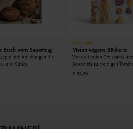
Gastronomie
e Buch vom Sauerteig
Meine vegane Bäckerei
ezepte und Anleitungen für
Von duftenden Croissants und
äck und Süßes.
Broten bis zu cremigen Törtch
€ 24,70
 TRAUNER!