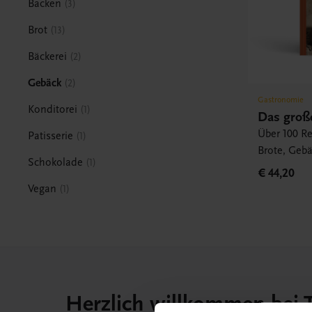
Backen
3
Brot
13
Bäckerei
2
Gebäck
2
Gastronomie
Konditorei
1
Das groß
Über 100 R
Patisserie
1
Brote, Geb
Schokolade
1
€ 44,20
Vegan
1
Herzlich willkommen bei