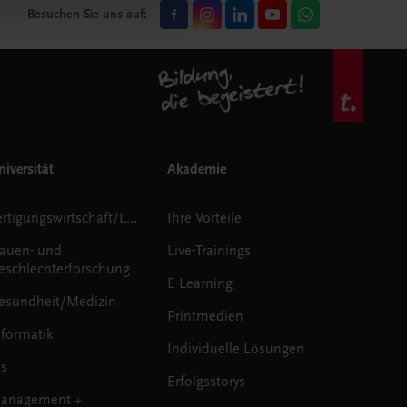
Besuchen Sie uns auf:
iversität
Akademie
Fertigungswirtschaft/Logistik
Ihre Vorteile
rauen- und
Live-Trainings
eschlechterforschung
E-Learning
esundheit/Medizin
Printmedien
nformatik
Individuelle Lösungen
us
Erfolgsstorys
anagement +