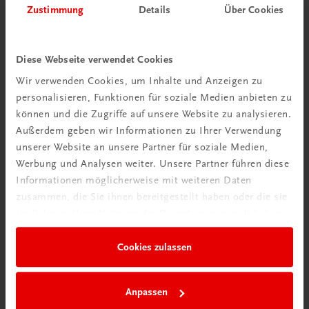
Zustimmung
Details
Über Cookies
Wir über uns
Diese Webseite verwendet Cookies
Wir sind ein österreichisches Familienunternehmen mit
Wir verwenden Cookies, um Inhalte und Anzeigen zu
75 Mitarbeiterinnen und Mitarbeitern, die eines verbindet:
personalisieren, Funktionen für soziale Medien anbieten zu
Begeisterung für unsere Produkte.
können und die Zugriffe auf unsere Website zu analysieren.
mehr erfahren
Außerdem geben wir Informationen zu Ihrer Verwendung
unserer Website an unsere Partner für soziale Medien,
Werbung und Analysen weiter. Unsere Partner führen diese
Informationen möglicherweise mit weiteren Daten
zusammen, die Sie ihnen bereitgestellt haben oder die sie
im Rahmen Ihrer Nutzung der Dienste gesammelt haben.
Wir sind gerne für Sie da
TRAUNER Verlag + Buchservice GmbH
Cookies zulassen
Köglstraße 14 | 4020 Linz
Österreich/Austria
Tel.:
+43 732 778241
Anpassen
Mail:
buchservice@trauner.at