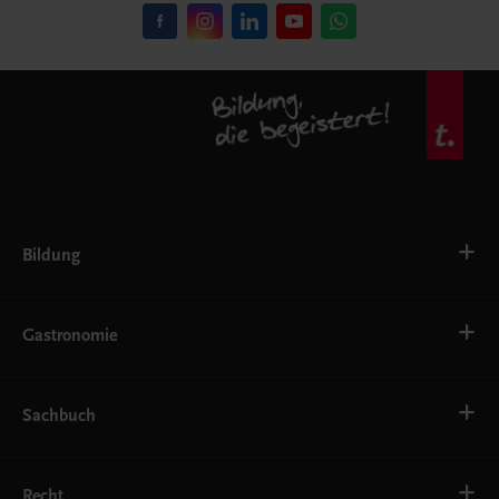
Bildung
VS
AHS
Gastronomie
BAFEP/BASOP
BRP
BS
Bäckerei
EWF/ZWF
Getränke
Sachbuch
FW
Hotelmanagement
Konditorei und Patisserie
Küche
Familie und Gesundheit
Service
Gesellschaft, Politik und Wirtschaft
Recht