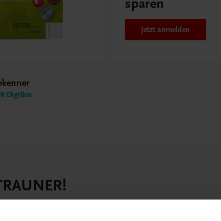
sparen
Jetzt anmelden
eekenner
-DigiBox
 TRAUNER!