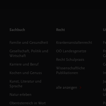
Sachbuch
Recht
Un
Familie und Gesundheit
Krankenanstaltenrecht
Gesellschaft, Politik und
OÖ Landesgesetze
F
Wirtschaft
G
Recht Schulpraxis
Karriere und Beruf
G
Wissenschaftliche
Kochen und Genuss
Publikationen
I
Kunst, Literatur und
J
Sprache
alle anzeigen
M
Natur erleben
U
Oberösterreich in Wort
P