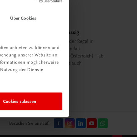
Über Cookies
Schnell und zuverlässig
Ihre Bestellung ist in der Regel in
edien anbieten zu können und
spätestens 48 Stunden bei
rwendung unserer Website an
Ihnen (innerhalb von Österreich) – ab
Informationen möglicherweise
29,00 EUR Bestellwert auch
 Nutzung der Dienste
versandkostenfrei.
mehr erfahren
Cookies zulassen
Besuchen Sie uns auf: