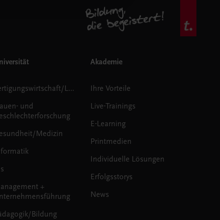
iversität
Akademie
Fertigungswirtschaft/Logistik
Ihre Vorteile
rauen- und
Live-Trainings
eschlechterforschung
E-Learning
esundheit/Medizin
Printmedien
nformatik
Individuelle Lösungen
us
Erfolgsstorys
anagement +
News
nternehmensführung
ädagogik/Bildung