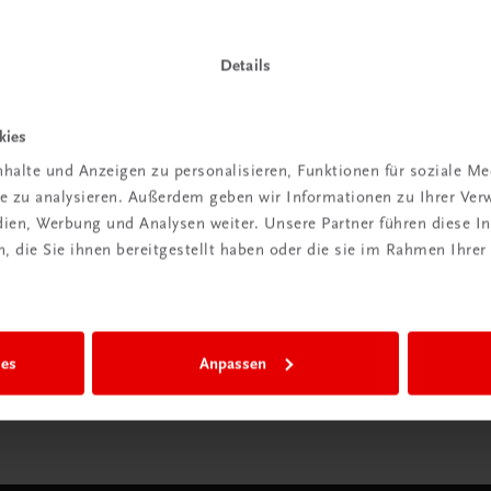
Details
Wir sind gerne für Sie da
kies
TRAUNER Verlag + Buchservice GmbH
halte und Anzeigen zu personalisieren, Funktionen für soziale M
Köglstraße 14 | 4020 Linz
ite zu analysieren. Außerdem geben wir Informationen zu Ihrer Ve
Österreich/Austria
edien, Werbung und Analysen weiter. Unsere Partner führen diese 
Tel.:
+43 732 778241
 die Sie ihnen bereitgestellt haben oder die sie im Rahmen Ihrer
Mail:
buchservice@trauner.at
WhatsApp:
+43 664 88 58 69 41
mehr erfahren
ies
Anpassen