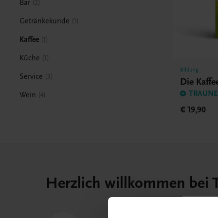
Bar
2
Getränkekunde
1
Kaffee
1
Küche
1
Bildung
Service
3
Die Kaff
TRAUNER
Wein
4
€ 19,90
Herzlich willkommen bei