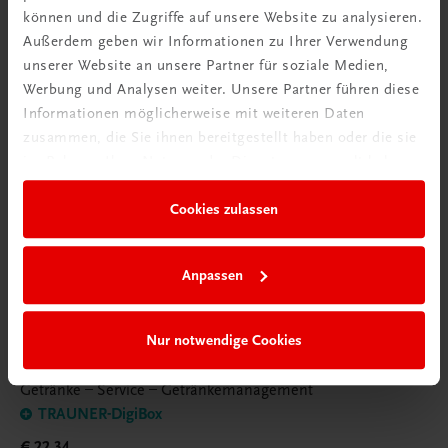
können und die Zugriffe auf unsere Website zu analysieren.
Außerdem geben wir Informationen zu Ihrer Verwendung
unserer Website an unsere Partner für soziale Medien,
Werbung und Analysen weiter. Unsere Partner führen diese
Informationen möglicherweise mit weiteren Daten
zusammen, die Sie ihnen bereitgestellt haben oder die sie
im Rahmen Ihrer Nutzung der Dienste gesammelt haben.
Cookies zulassen
Anpassen
Nur notwendige Cookies
Bildung
Die Jungsommeliers
Getränke – Service – Getränkemanagement
TRAUNER-DigiBox
€ 22,34