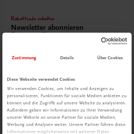
Rabattcode erhalten
Newsletter abonnieren
& Versandkosten sparen
Jetzt anmelden
Zustimmung
Details
Über Cookies
Diese Webseite verwendet Cookies
Herzlich willkommen bei TRAUNER!
Wir verwenden Cookies, um Inhalte und Anzeigen zu
personalisieren, Funktionen für soziale Medien anbieten zu
können und die Zugriffe auf unsere Website zu analysieren.
Außerdem geben wir Informationen zu Ihrer Verwendung
unserer Website an unsere Partner für soziale Medien,
Werbung und Analysen weiter. Unsere Partner führen diese
Wir über uns
Informationen möglicherweise mit weiteren Daten