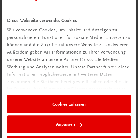
Diese Webseite verwendet Cookies
Wir verwenden Cookies, um Inhalte und Anzeigen zu
Rabattcode erhalten
personalisieren, Funktionen für soziale Medien anbieten zu
Newsletter abonnieren
können und die Zugriffe auf unsere Website zu analysieren.
& Versandkosten sparen
Außerdem geben wir Informationen zu Ihrer Verwendung
unserer Website an unsere Partner für soziale Medien,
Jetzt anmelden
Werbung und Analysen weiter. Unsere Partner führen diese
Informationen möglicherweise mit weiteren Daten
zusammen, die Sie ihnen bereitgestellt haben oder die sie
im Rahmen Ihrer Nutzung der Dienste gesammelt haben.
Herzlich willkommen bei TRAUNER!
Cookies zulassen
Anpassen