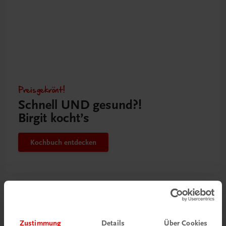
Preisgekrönt!
Schnell UND gesund?!
Birgit kocht’s
Kochbuch entdecken
Zustimmung
Details
Über Cookies