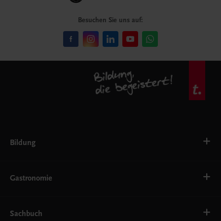
Besuchen Sie uns auf:
Bildung
VS
AHS
Gastronomie
BAFEP/BASOP
BRP
BS
Bäckerei
EWF/ZWF
Getränke
Sachbuch
FW