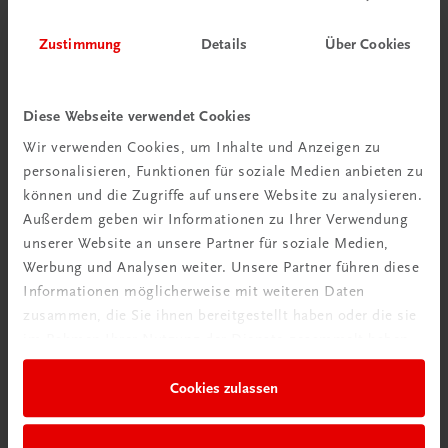
Zustimmung
Details
Über Cookies
Diese Webseite verwendet Cookies
Wir verwenden Cookies, um Inhalte und Anzeigen zu
personalisieren, Funktionen für soziale Medien anbieten zu
können und die Zugriffe auf unsere Website zu analysieren.
Außerdem geben wir Informationen zu Ihrer Verwendung
unserer Website an unsere Partner für soziale Medien,
Werbung und Analysen weiter. Unsere Partner führen diese
Informationen möglicherweise mit weiteren Daten
zusammen, die Sie ihnen bereitgestellt haben oder die sie
im Rahmen Ihrer Nutzung der Dienste gesammelt haben.
Gastronomie
Das große Buch der Kleinigkeiten
Cookies zulassen
Amuse gueules, Fingerfood und andere Leckerbissen
€ 51,40