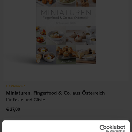
Gastronomie
Miniaturen. Fingerfood & Co. aus Österreich
für Feste und Gäste
€ 27,00