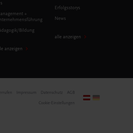
us
Erfolgsstorys
anagement +
News
nternehmensführung
ädagogik/Bildung
alle anzeigen
lle anzeigen
errufen
Impressum
Datenschutz
AGB
Cookie-Einstellungen