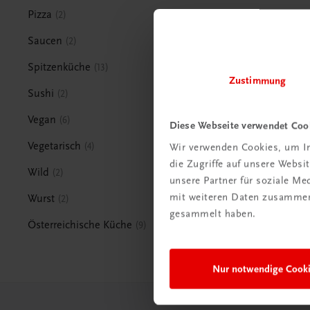
Pizza
2
Saucen
2
Spitzenküche
13
Zustimmung
Sushi
2
Vegan
6
Diese Webseite verwendet Coo
Vegetarisch
4
Wir verwenden Cookies, um In
die Zugriffe auf unsere Webs
Wild
2
unsere Partner für soziale M
mit weiteren Daten zusammen,
Wurst
2
gesammelt haben.
Österreichische Küche
9
Nur notwendige Cook