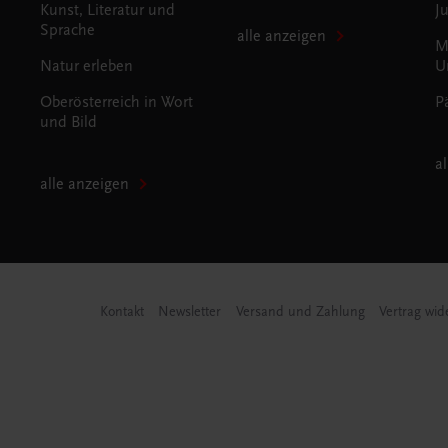
Kunst, Literatur und
J
Sprache
alle anzeigen
M
Natur erleben
U
Oberösterreich in Wort
P
und Bild
a
alle anzeigen
Kontakt
Newsletter
Versand und Zahlung
Vertrag wid