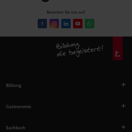
Besuchen Sie uns auf:
Bildung
VS
AHS
Gastronomie
BAFEP/BASOP
BRP
BS
Bäckerei
EWF/ZWF
Getränke
Sachbuch
FW