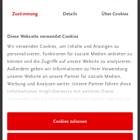
Zustimmung
Details
Über Cookies
Diese Webseite verwendet Cookies
Wir verwenden Cookies, um Inhalte und Anzeigen zu
personalisieren, Funktionen für soziale Medien anbieten zu
können und die Zugriffe auf unsere Website zu analysieren.
Außerdem geben wir Informationen zu Ihrer Verwendung
unserer Website an unsere Partner für soziale Medien,
Werbung und Analysen weiter. Unsere Partner führen diese
Informationen möglicherweise mit weiteren Daten
zusammen, die Sie ihnen bereitgestellt haben oder die sie
im Rahmen Ihrer Nutzung der Dienste gesammelt haben.
Gastronomie
Das große Buch vom Fleisch
Cookies zulassen
Produkte – Handwerk – Rezepte
€ 91,90