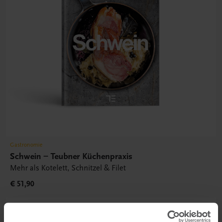
Gastronomie
Schwein – Teubner Küchenpraxis
Mehr als Kotelett, Schnitzel & Filet
€ 51,90