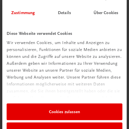
Zustimmung
Details
Über Cookies
Diese Webseite verwendet Cookies
Wir verwenden Cookies, um Inhalte und Anzeigen zu
personalisieren, Funktionen für soziale Medien anbieten zu
können und die Zugriffe auf unsere Website zu analysieren.
Außerdem geben wir Informationen zu Ihrer Verwendung
unserer Website an unsere Partner für soziale Medien,
Werbung und Analysen weiter. Unsere Partner führen diese
Informationen möglicherweise mit weiteren Daten
zusammen, die Sie ihnen bereitgestellt haben oder die sie
im Rahmen Ihrer Nutzung der Dienste gesammelt haben.
Gastronomie
Das große Buch vom Fleisch
Cookies zulassen
Produkte – Handwerk – Rezepte
€ 91,90