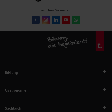
Besuchen Sie uns auf:
Bildung
VS
AHS
Gastronomie
BAFEP/BASOP
BRP
BS
Bäckerei
EWF/ZWF
Getränke
Sachbuch
FW