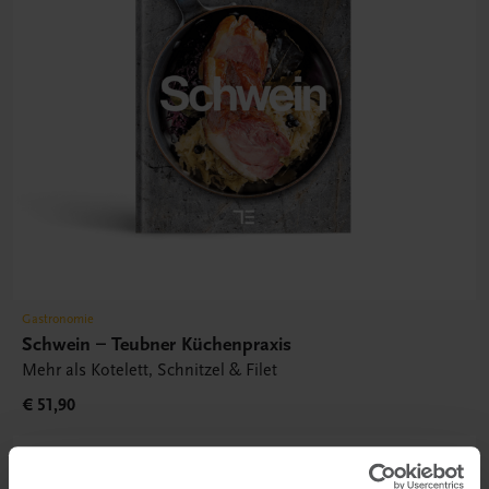
Gastronomie
Schwein – Teubner Küchenpraxis
Mehr als Kotelett, Schnitzel & Filet
€ 51,90