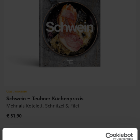
Gastronomie
Schwein – Teubner Küchenpraxis
Mehr als Kotelett, Schnitzel & Filet
€ 51,90