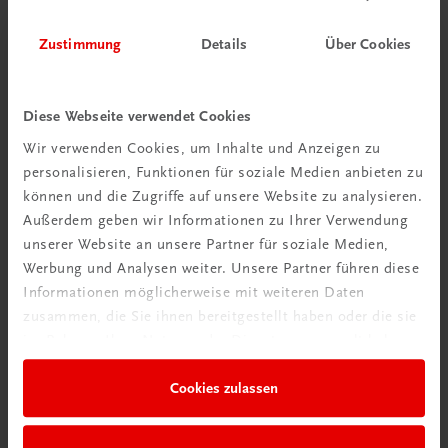
Zustimmung
Details
Über Cookies
Diese Webseite verwendet Cookies
Wir verwenden Cookies, um Inhalte und Anzeigen zu
personalisieren, Funktionen für soziale Medien anbieten zu
können und die Zugriffe auf unsere Website zu analysieren.
Außerdem geben wir Informationen zu Ihrer Verwendung
unserer Website an unsere Partner für soziale Medien,
Werbung und Analysen weiter. Unsere Partner führen diese
Informationen möglicherweise mit weiteren Daten
zusammen, die Sie ihnen bereitgestellt haben oder die sie
im Rahmen Ihrer Nutzung der Dienste gesammelt haben.
Gastronomie
Das große Buch vom Fleisch
Cookies zulassen
Produkte – Handwerk – Rezepte
€ 91,90