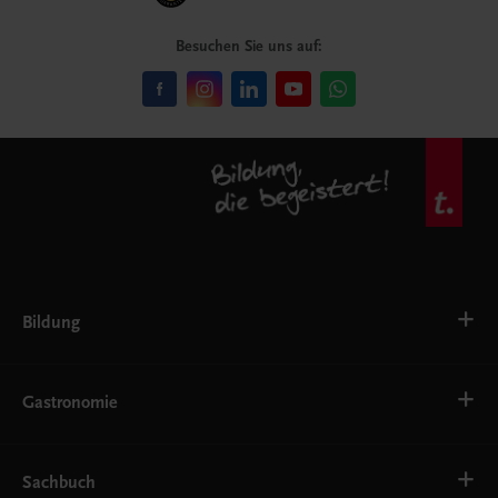
Besuchen Sie uns auf:
Bildung
VS
AHS
Gastronomie
BAFEP/BASOP
BRP
BS
Bäckerei
EWF/ZWF
Getränke
Sachbuch
FW