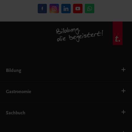
Bildung
VS
AHS
Gastronomie
BAFEP/BASOP
BRP
BS
Bäckerei
EWF/ZWF
Getränke
Sachbuch
FW
Hotelmanagement
Konditorei und Patisserie
Küche
Familie und Gesundheit
Service