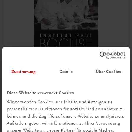
Zustimmung
Details
Über Cookies
Gastronomie
Die Hohe Schule des Kochens
Diese Webseite verwendet Cookies
Institut Paul Bocuse. Grundlagen, Techniken, Rezepte
Wir verwenden Cookies, um Inhalte und Anzeigen zu
personalisieren, Funktionen für soziale Medien anbieten zu
€ 51,40
können und die Zugriffe auf unsere Website zu analysieren.
Außerdem geben wir Informationen zu Ihrer Verwendung
unserer Website an unsere Partner für soziale Medien,