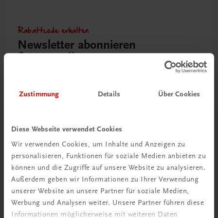
Rabattcode erhalten
Newsletter abonnieren
& Versandkosten sparen
Jetzt anmelden
Zustimmung
Details
Über Cookies
Diese Webseite verwendet Cookies
Herzlich willkommen bei TRAUNER!
Wir verwenden Cookies, um Inhalte und Anzeigen zu
personalisieren, Funktionen für soziale Medien anbieten zu
können und die Zugriffe auf unsere Website zu analysieren.
Außerdem geben wir Informationen zu Ihrer Verwendung
unserer Website an unsere Partner für soziale Medien,
Werbung und Analysen weiter. Unsere Partner führen diese
Wir über uns
Informationen möglicherweise mit weiteren Daten