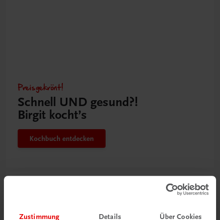
Preisgekrönt!
Schnell UND gesund?!
Birgit kocht’s
Kochbuch entdecken
Zustimmung
Details
Über Cookies