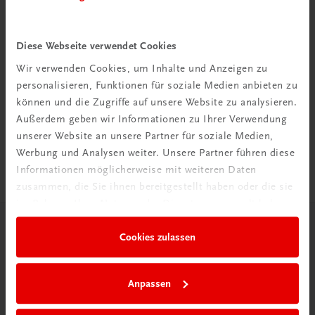
Diese Webseite verwendet Cookies
Wir verwenden Cookies, um Inhalte und Anzeigen zu
Rabattcode erhalten
personalisieren, Funktionen für soziale Medien anbieten zu
Newsletter abonnieren
können und die Zugriffe auf unsere Website zu analysieren.
& Versandkosten sparen
Außerdem geben wir Informationen zu Ihrer Verwendung
unserer Website an unsere Partner für soziale Medien,
Jetzt anmelden
Werbung und Analysen weiter. Unsere Partner führen diese
Informationen möglicherweise mit weiteren Daten
zusammen, die Sie ihnen bereitgestellt haben oder die sie
im Rahmen Ihrer Nutzung der Dienste gesammelt haben.
Herzlich willkommen bei TRAUNER!
Cookies zulassen
Anpassen