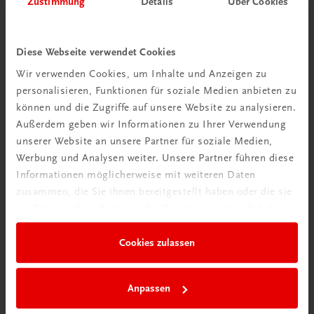
Zustimmung
Details
Über Cookies
Wir über uns
Wir sind ein österreichisches Familienunternehmen mit
Diese Webseite verwendet Cookies
75 Mitarbeiterinnen und Mitarbeitern, die eines verbindet:
Wir verwenden Cookies, um Inhalte und Anzeigen zu
Begeisterung für unsere Produkte.
personalisieren, Funktionen für soziale Medien anbieten zu
mehr erfahren
können und die Zugriffe auf unsere Website zu analysieren.
Außerdem geben wir Informationen zu Ihrer Verwendung
unserer Website an unsere Partner für soziale Medien,
Werbung und Analysen weiter. Unsere Partner führen diese
Informationen möglicherweise mit weiteren Daten
zusammen, die Sie ihnen bereitgestellt haben oder die sie
Wir sind gerne für Sie da
im Rahmen Ihrer Nutzung der Dienste gesammelt haben.
TRAUNER Verlag + Buchservice GmbH
Köglstraße 14 | 4020 Linz
Cookies zulassen
Österreich/Austria
Tel.:
+43 732 778241
Anpassen
Mail:
buchservice@trauner.at
WhatsApp:
+43 664 88 58 69 41