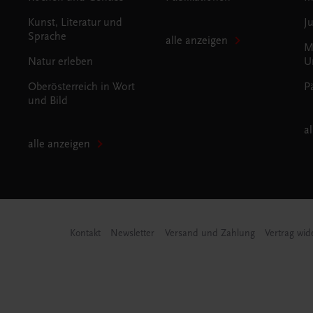
Kunst, Literatur und
J
Sprache
alle anzeigen
M
Natur erleben
U
Oberösterreich in Wort
P
und Bild
a
alle anzeigen
Kontakt
Newsletter
Versand und Zahlung
Vertrag wid