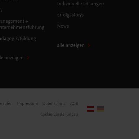
Individuelle Lösungen
us
Erfolgsstorys
anagement +
News
nternehmensführung
ädagogik/Bildung
alle anzeigen
lle anzeigen
errufen
Impressum
Datenschutz
AGB
Cookie-Einstellungen