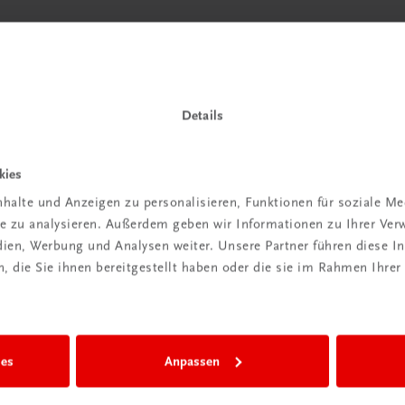
 TRAUNER!
Details
kies
halte und Anzeigen zu personalisieren, Funktionen für soziale M
Wir sind gerne für Sie da
ite zu analysieren. Außerdem geben wir Informationen zu Ihrer Ve
TRAUNER Verlag + Buchservice GmbH
edien, Werbung und Analysen weiter. Unsere Partner führen diese 
Köglstraße 14 | 4020 Linz
 die Sie ihnen bereitgestellt haben oder die sie im Rahmen Ihrer
Österreich/Austria
Tel.:
+43 732 778241
Mail:
buchservice@trauner.at
WhatsApp:
+43 664 88 58 69 41
ies
Anpassen
mehr erfahren