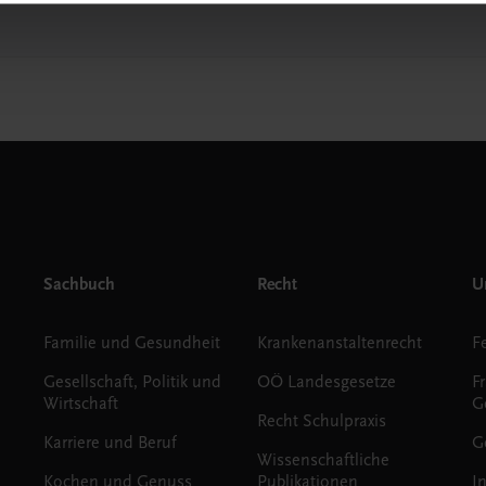
Sachbuch
Recht
Un
Familie und Gesundheit
Krankenanstaltenrecht
Gesellschaft, Politik und
OÖ Landesgesetze
F
Wirtschaft
G
Recht Schulpraxis
Karriere und Beruf
G
Wissenschaftliche
Kochen und Genuss
Publikationen
I