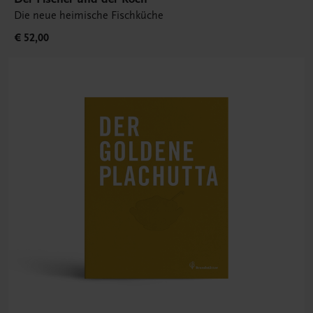
Die neue heimische Fischküche
€ 52,00