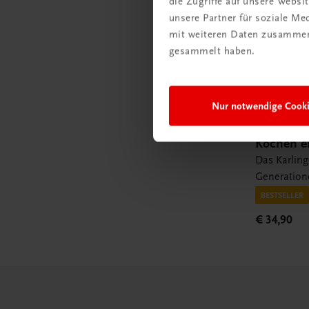
die Zugriffe auf unsere Webs
unsere Partner für soziale M
mit weiteren Daten zusammen,
gesammelt haben.
Nur notwendige Cook
Gastronomie
Kochen ei
Das Karling
Generation
BESTSELLER
€ 34,90