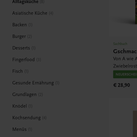
Alltagsküche
8
Asiatische Küche
4
Backen
1
Burger
2
Sachbuch
Desserts
1
Gschmack
Von A wie A
Fingerfood
3
Zwiebelros
Fisch
1
NEUERSCHE
Gesunde Ernährung
1
€ 28,90
Grundlagen
2
Knödel
1
Kochsendung
4
Menüs
1