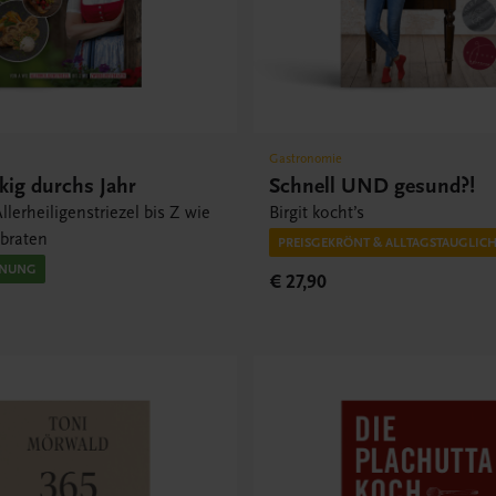
Gastronomie
ig durchs Jahr
Schnell UND gesund?!
llerheiligenstriezel bis Z wie
Birgit kocht’s
tbraten
PREISGEKRÖNT & ALLTAGSTAUGLIC
INUNG
€ 27,90