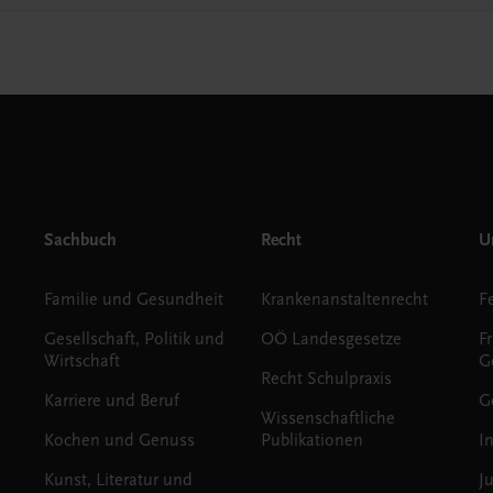
Sachbuch
Recht
Un
Familie und Gesundheit
Krankenanstaltenrecht
Gesellschaft, Politik und
OÖ Landesgesetze
F
Wirtschaft
G
Recht Schulpraxis
Karriere und Beruf
G
Wissenschaftliche
Kochen und Genuss
Publikationen
I
Kunst, Literatur und
J