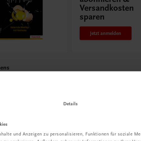
Versandkosten
sparen
Jetzt anmelden
pens
e Höhenflüge statt
s
Details
kies
halte und Anzeigen zu personalisieren, Funktionen für soziale M