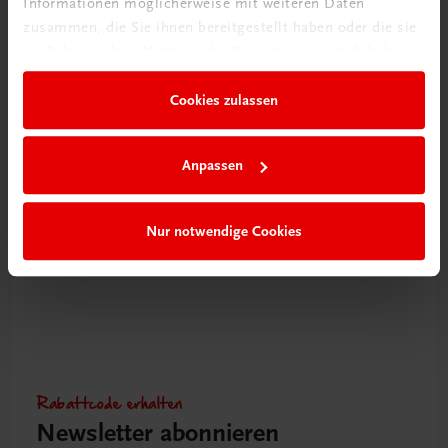
Informationen möglicherweise mit weiteren Daten
zusammen, die Sie ihnen bereitgestellt haben oder die sie
im Rahmen Ihrer Nutzung der Dienste gesammelt haben.
Gastronomie
Cookies zulassen
Shit happens
Kulinarische Höhenflüge statt Kochfiaskos
€ 32,90
Anpassen
Nur notwendige Cookies
Rabattcode erhalten
Newsletter abonnieren