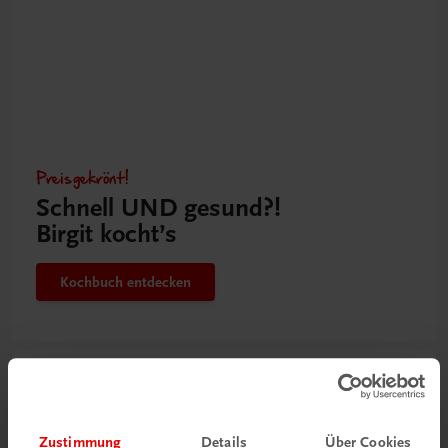
Preisgekrönt!
Schnell UND gesund?!
Birgit kocht’s
Kochbuch entdecken
Zustimmung
Details
Über Cookies