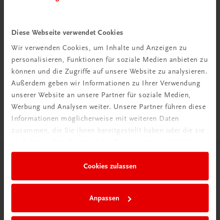
Diese Webseite verwendet Cookies
Wir verwenden Cookies, um Inhalte und Anzeigen zu
Rabattcode erhalten
personalisieren, Funktionen für soziale Medien anbieten zu
Newsletter abonnieren
können und die Zugriffe auf unsere Website zu analysieren.
& Versandkosten sparen
Außerdem geben wir Informationen zu Ihrer Verwendung
unserer Website an unsere Partner für soziale Medien,
Jetzt anmelden
Werbung und Analysen weiter. Unsere Partner führen diese
Informationen möglicherweise mit weiteren Daten
zusammen, die Sie ihnen bereitgestellt haben oder die sie
im Rahmen Ihrer Nutzung der Dienste gesammelt haben.
Herzlich willkommen bei TRAUNER!
Cookies zulassen
Anpassen