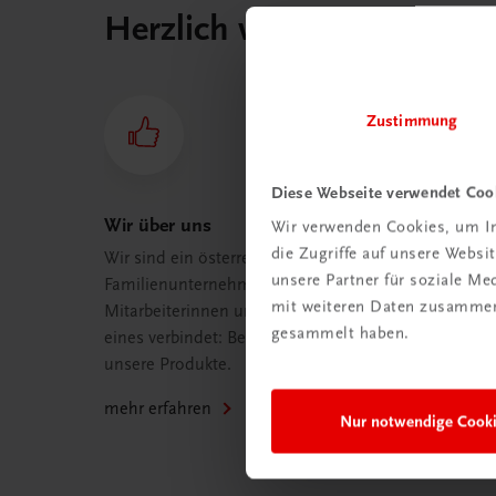
Herzlich willkommen bei
Zustimmung
Diese Webseite verwendet Coo
Wir über uns
Wir verwenden Cookies, um In
die Zugriffe auf unsere Webs
Wir sind ein österreichisches
unsere Partner für soziale M
Familienunternehmen mit 75
mit weiteren Daten zusammen,
Mitarbeiterinnen und Mitarbeitern, die
gesammelt haben.
eines verbindet: Begeisterung für
unsere Produkte.
mehr erfahren
Nur notwendige Cook