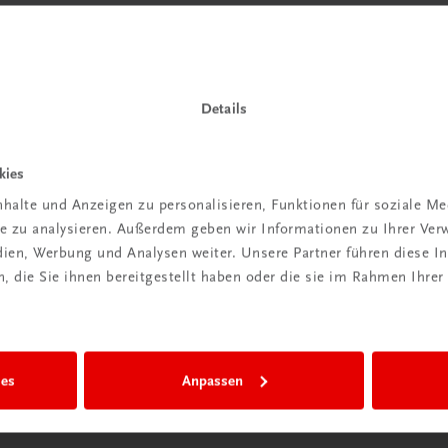
 TRAUNER!
Details
kies
Wir sind gerne für Sie da
halte und Anzeigen zu personalisieren, Funktionen für soziale M
ite zu analysieren. Außerdem geben wir Informationen zu Ihrer Ve
TRAUNER Verlag + Buchservice GmbH
edien, Werbung und Analysen weiter. Unsere Partner führen diese 
Köglstraße 14 | 4020 Linz
 die Sie ihnen bereitgestellt haben oder die sie im Rahmen Ihrer
Österreich/Austria
Tel.:
+43 732 778241
Mail:
buchservice@trauner.at
WhatsApp:
+43 664 88 58 69 41
ies
Anpassen
mehr erfahren