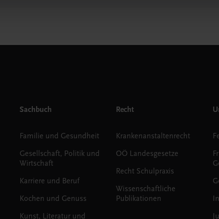
Sachbuch
Recht
Un
Familie und Gesundheit
Krankenanstaltenrecht
Gesellschaft, Politik und
OÖ Landesgesetze
F
Wirtschaft
G
Recht Schulpraxis
Karriere und Beruf
G
Wissenschaftliche
Kochen und Genuss
Publikationen
I
Kunst, Literatur und
J