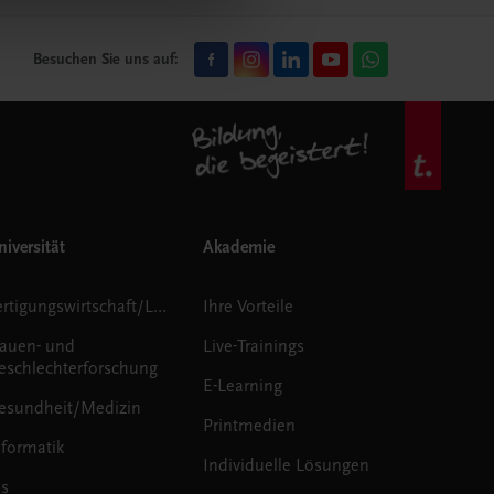
Besuchen Sie uns auf:
iversität
Akademie
Fertigungswirtschaft/Logistik
Ihre Vorteile
rauen- und
Live-Trainings
eschlechterforschung
E-Learning
esundheit/Medizin
Printmedien
nformatik
Individuelle Lösungen
us